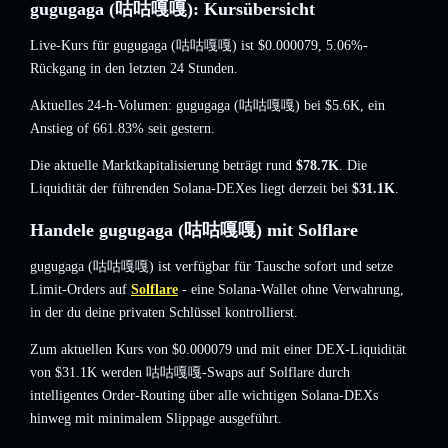
gugugaga (咕咕嘎嘎): Kursübersicht
Live-Kurs für gugugaga (咕咕嘎嘎) ist
$0.000079
, 5.06%-
Rückgang
in den letzten 24 Stunden.
Aktuelles 24-h-Volumen: gugugaga (咕咕嘎嘎) bei
$5.6K
,
ein
Anstieg of 661.83%
seit gestern.
Die aktuelle Marktkapitalisierung beträgt rund
$78.7K
. Die
Liquidität der führenden Solana-DEXes liegt derzeit bei
$31.1K
.
Handele gugugaga (咕咕嘎嘎) mit Solflare
gugugaga (咕咕嘎嘎) ist verfügbar für Tausche sofort und setze
Limit-Orders auf
Solflare
- eine Solana-Wallet ohne Verwahrung,
in der du deine privaten Schlüssel kontrollierst.
Zum aktuellen Kurs von $0.000079 und mit einer DEX-Liquidität
von $31.1K werden 咕咕嘎嘎-Swaps auf Solflare durch
intelligentes Order-Routing über alle wichtigen Solana-DEXs
hinweg mit minimalem Slippage ausgeführt.