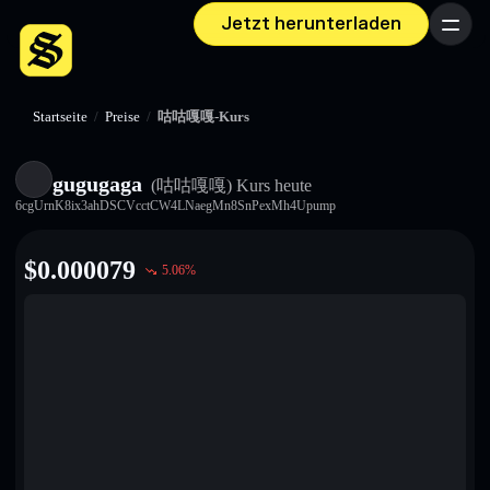
Jetzt herunterladen
Menü
Startseite
/
Preise
/
咕咕嘎嘎-Kurs
gugugaga
(咕咕嘎嘎)
Kurs heute
6cgUrnK8ix3ahDSCVcctCW4LNaegMn8SnPexMh4Upump
$
0.000079
5.06
%