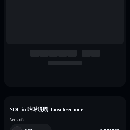
English
Deutsch
Italiano
Português
Español
SOL in 咕咕嘎嘎 Tauschrechner
Verkaufen