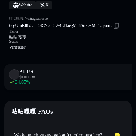
Website
X
咕咕嘎嘎-Vertragsadresse
6cgUrnK8ix3ahDSCVcctCW4LNaegMn8SnPexMh4Upump
Ticker
咕咕嘎嘎
Status
Verifiziert
AURA
$
0.011238
34.05
%
咕咕嘎嘎-FAQs
Wo kann ich gugugaga kaufen oder tauschen?