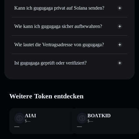
Sofort tauschen
– handle 咕咕嘎嘎 gegen SOL, USDC
Kann ich gugugaga privat auf Solana senden?
oder Tausende anderer Solana-Tokens mit intelligentem
Solflare-Wallet
Privacy
Order Routing zum bestmöglichen Kurs
Aggregator
gugugaga
Wie kann ich gugugaga sicher aufbewahren?
Limit-Orders setzen
– automatisiere Trades zu deinem
Zielkurs für 咕咕嘎嘎
gugugaga
Durchschnittskosteneffekt nutzen
– Schritt für Schritt
nicht verwahrenden Wallet
Solflare
Wie lautet die Vertragsadresse von gugugaga?
per Durchschnittskosteneffekt in 咕咕嘎嘎 einsteigen
Privat senden
– übertrage 咕咕嘎嘎, ohne Wallets
gugugaga
öffentlich zu verknüpfen, mithilfe des in Solflare
6cgUrnK8ix3ahDSCVcctCW4LNaegMn8SnPexMh4Upump
Ist gugugaga geprüft oder verifiziert?
integrierten Privacy Aggregators
Privacy Aggregator
gugugaga
verifiziert
In Echtzeit verfolgen
– überwache Kurs, Volumen,
Solflare-Wallet
咕咕
Marktkapitalisierung und Liquidität von 咕咕嘎嘎
嘎嘎
Sicher verwahren
– halte 咕咕嘎嘎 in einer nicht
verwahrenden Wallet, in der du deine privaten Schlüssel
Weitere Token entdecken
kontrollierst
AIAI
BOATKID
$—
$—
—
—