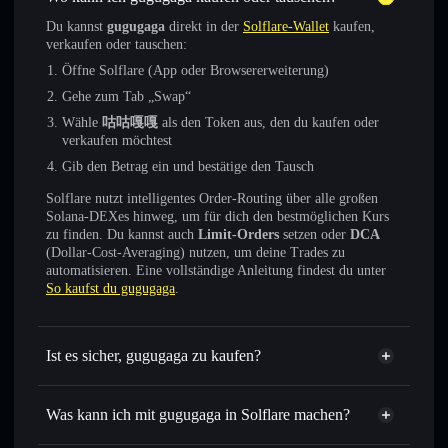
Du kannst
gugugaga
direkt in der
Solflare-Wallet
kaufen,
verkaufen oder tauschen:
Öffne Solflare (App oder Browsererweiterung)
Gehe zum Tab „Swap“
Wähle
咕咕嘎嘎
als den Token aus, den du kaufen oder
verkaufen möchtest
Gib den Betrag ein und bestätige den Tausch
Solflare nutzt intelligentes Order-Routing über alle großen
Solana-DEXes hinweg, um für dich den bestmöglichen Kurs
zu finden. Du kannst auch
Limit-Orders
setzen oder
DCA
(Dollar-Cost-Averaging) nutzen, um deine Trades zu
automatisieren. Eine vollständige Anleitung findest du unter
So kaufst du gugugaga
.
Ist es sicher, gugugaga zu kaufen?
gugugaga
verifizierter Token
Was kann ich mit gugugaga in Solflare machen?
gugugaga
Solflare-Wallet