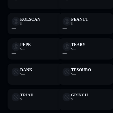
—
—
KOLSCAN
PEANUT
$—
$—
—
—
PEPE
TEARY
$—
$—
—
—
DANK
TESOURO
$—
$—
—
—
TRIAD
GRINCH
$—
$—
—
—