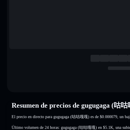
Resumen de precios de gugugaga (咕
El precio en directo para gugugaga (咕咕嘎嘎) es de
$0.000079
, un ba
Último volumen de 24 horas: gugugaga (咕咕嘎嘎) en
$5.1K
,
una subi