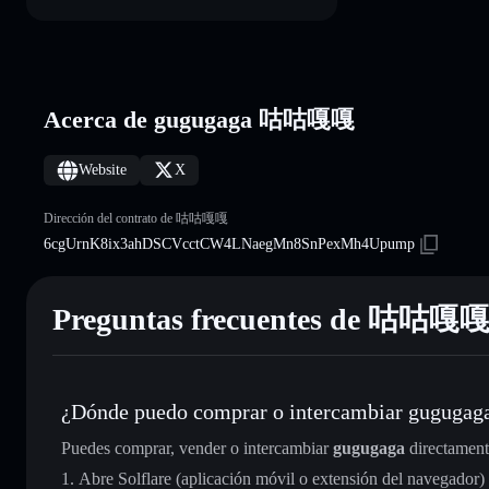
Acerca de gugugaga 咕咕嘎嘎
Website
X
Dirección del contrato de 咕咕嘎嘎
6cgUrnK8ix3ahDSCVcctCW4LNaegMn8SnPexMh4Upump
Preguntas frecuentes de 咕咕嘎
¿Dónde puedo comprar o intercambiar gugugag
Puedes comprar, vender o intercambiar
gugugaga
directament
Abre Solflare (aplicación móvil o extensión del navegador)