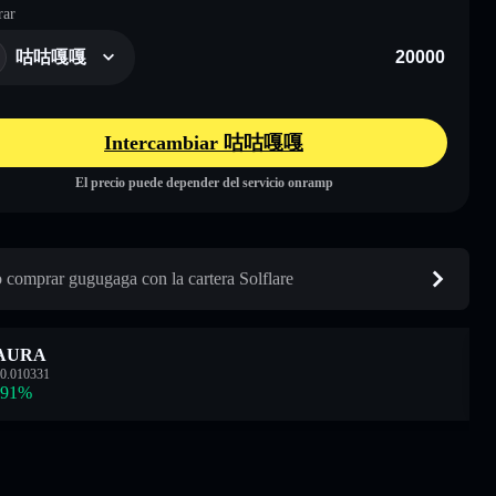
ar
咕咕嘎嘎
Intercambiar 咕咕嘎嘎
El precio puede depender del servicio onramp
comprar gugugaga con la cartera Solflare
AURA
0.010331
.91
%