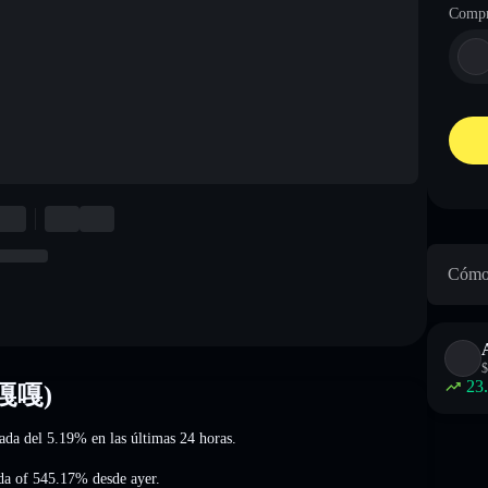
Compr
Cómo 
$
23
咕嘎嘎)
jada del 5.19%
en las últimas 24 horas.
da of 545.17%
desde ayer.