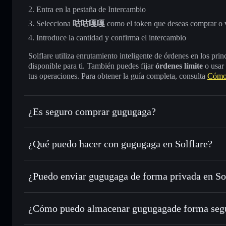
Entra en la pestaña de Intercambio
Selecciona
咕咕嘎嘎
como el token que deseas comprar o 
Introduce la cantidad y confirma el intercambio
Solflare utiliza enrutamiento inteligente de órdenes en los pr
disponible para ti. También puedes fijar
órdenes límite
o usar
tus operaciones. Para obtener la guía completa, consulta
Cómo
¿Es seguro comprar gugugaga?
gugugaga
token verificado
¿Qué puedo hacer con gugugaga en Solflare?
gugugaga
cartera de Solflare
¿Puedo enviar gugugaga de forma privada en So
Intercambiar al instante
: operar con 咕咕嘎嘎 para SOL, U
enrutamiento de órdenes inteligente para el mejor precio di
cartera de Solflare
agregador de privacida
Establecer órdenes límite
: automatizar las operaciones 
gugugaga
¿Cómo puedo almacenar gugugagade forma seg
Utilizar DCA
: promedio de coste en dólares en 咕咕嘎嘎 a 
gugugaga
car