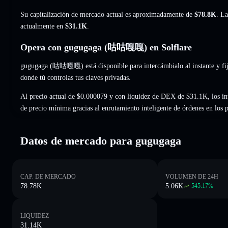
Su capitalización de mercado actual es aproximadamente de
$78.8K
. La
actualmente en
$31.1K
.
Opera con gugugaga (咕咕嘎嘎) en Solflare
gugugaga (咕咕嘎嘎) está disponible para intercámbialo al instante y fij
donde tú controlas tus claves privadas.
Al precio actual de $0.000079 y con liquidez de DEX de $31.1K, los 
de precio mínima gracias al enrutamiento inteligente de órdenes en los
Datos de mercado para gugugaga
CAP. DE MERCADO
VOLUMEN DE 24H
78.78K
5.06K
545.17
%
LIQUIDEZ
31.14K