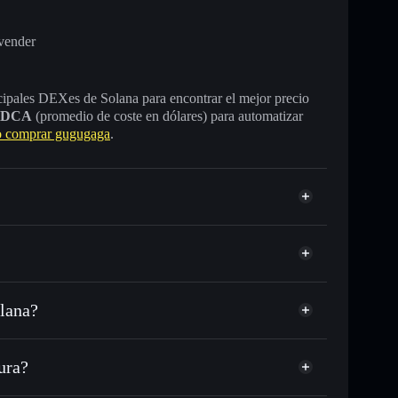
vender
incipales DEXes de Solana para encontrar el mejor precio
DCA
(promedio de coste en dólares) para automatizar
 comprar gugugaga
.
lana?
SDC o miles de otros tokens de Solana con
sponible
d
en tu precio objetivo para 咕咕嘎嘎
ura?
lo largo del tiempo
tera sin custodia
Solflare