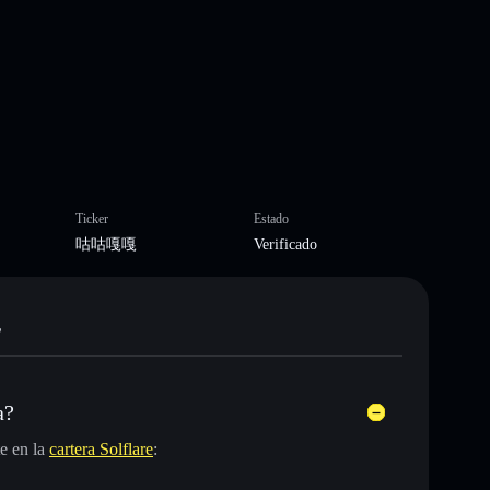
Ticker
Estado
咕咕嘎嘎
Verificado
嘎
a?
e en la
cartera Solflare
: