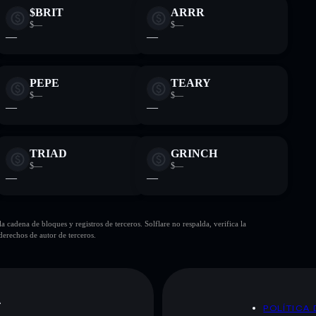
$BRIT
ARRR
$—
$—
—
—
PEPE
TEARY
$—
$—
—
—
TRIAD
GRINCH
$—
$—
—
—
cadena de bloques y registros de terceros. Solflare no respalda, verifica la
erechos de autor de terceros.
A
POLÍTICA 