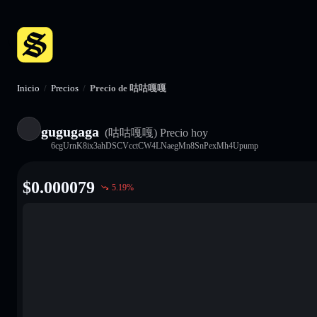
Inicio
/
Precios
/
Precio de 咕咕嘎嘎
gugugaga
(咕咕嘎嘎)
Precio hoy
6cgUrnK8ix3ahDSCVcctCW4LNaegMn8SnPexMh4Upump
$
0.000079
5.19
%