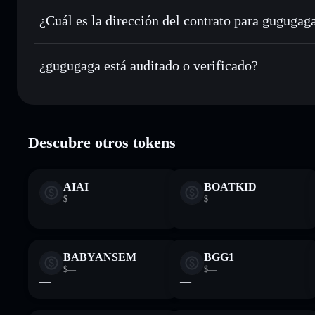
Enviar de forma privada
: transferir 咕咕嘎嘎 sin vincular 
privacidad integrado de Solflare
¿Cuál es la dirección del contrato para gugugag
Hacer un seguimiento en tiempo real
: monitorizar el pre
gugugaga
咕嘎嘎
6cgUrnK8ix3ahDSCVcctCW4LNaegMn8SnPexMh4Up
¿gugugaga está auditado o verificado?
Holdear de forma segura
: almacenar 咕咕嘎嘎 en una cartera
Solflare
gugugaga
verificado
Descubre otros tokens
AIAI
BOATKID
$—
$—
—
—
BABYANSEM
BGG1
$—
$—
—
—