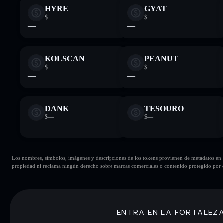
HYRE
GYAT
$—
$—
—
—
KOLSCAN
PEANUT
$—
$—
—
—
DANK
TESOURO
$—
$—
—
—
Los nombres, símbolos, imágenes y descripciones de los tokens provienen de metadatos en la 
propiedad ni reclama ningún derecho sobre marcas comerciales o contenido protegido por d
ENTRA EN LA FORTALEZ