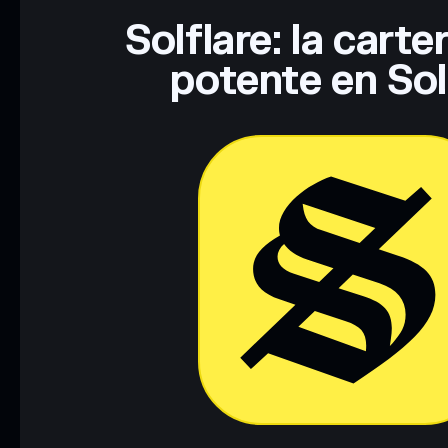
Solflare: la cart
potente en So