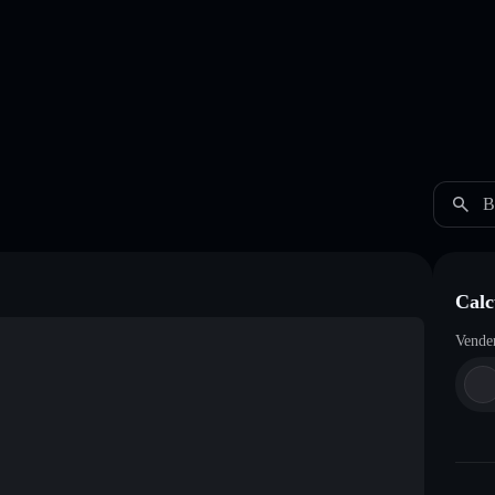
B
Cal
Vende