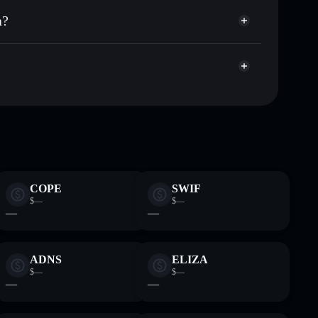
públicamente las carteras usando el agregador de
a?
agregador de privacidad
cio, volumen, capitalización de mercado y liquidez de 咕
ump
 sin custodia donde tú controla tus claves privadas
咕咕嘎嘎
cartera
COPE
SWIF
$—
$—
—
—
ADNS
ELIZA
$—
$—
—
—