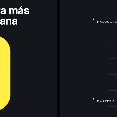
era más
lana
PRODUCT
EMPRESA