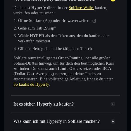
Du kannst
Hyperfy
direkt in der
Solflare-Wallet
kaufen,
verkaufen oder tauschen:
Öffne Solflare (App oder Browsererweiterung)
Gehe zum Tab „Swap“
Wähle
HYPER
als den Token aus, den du kaufen oder
verkaufen möchtest
Gib den Betrag ein und bestätige den Tausch
Solflare nutzt intelligentes Order-Routing über alle großen
Solana-DEXes hinweg, um für dich den bestmöglichen Kurs
zu finden. Du kannst auch
Limit-Orders
setzen oder
DCA
(Dollar-Cost-Averaging) nutzen, um deine Trades zu
automatisieren. Eine vollständige Anleitung findest du unter
So kaufst du Hyperfy
.
Ist es sicher, Hyperfy zu kaufen?
Hyperfy
verifizierter Token
Was kann ich mit Hyperfy in Solflare machen?
Hyperfy
Solflare-Wallet