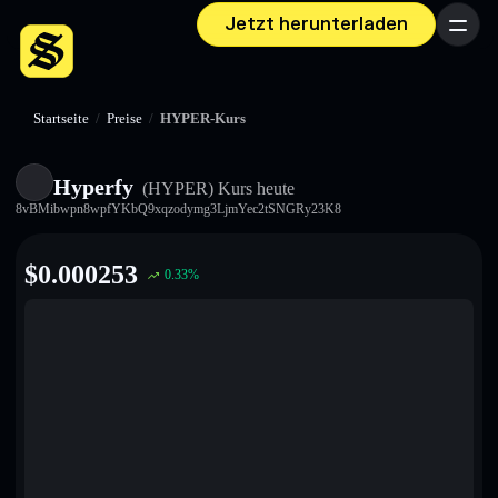
Jetzt herunterladen
Menü
Startseite
/
Preise
/
HYPER-Kurs
Hyperfy
(HYPER)
Kurs heute
8vBMibwpn8wpfYKbQ9xqzodymg3LjmYec2tSNGRy23K8
$
0.000253
0.33
%