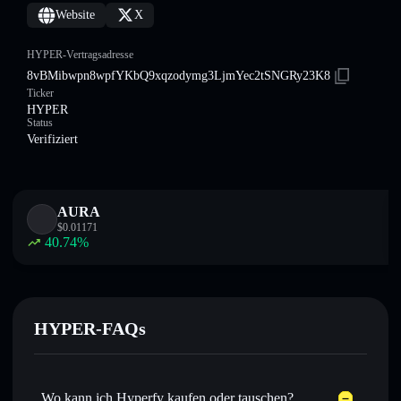
Website
X
HYPER-Vertragsadresse
8vBMibwpn8wpfYKbQ9xqzodymg3LjmYec2tSNGRy23K8
Ticker
HYPER
Status
Verifiziert
AURA
$
0.01171
40.74
%
HYPER-FAQs
Wo kann ich Hyperfy kaufen oder tauschen?