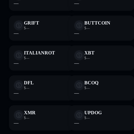
—
—
GRIFT
BUTTCOIN
$—
$—
—
—
ITALIANROT
XBT
$—
$—
—
—
DFL
BCOQ
$—
$—
—
—
XMR
UPDOG
$—
$—
—
—