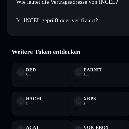
Wie lautet die Vertragsadresse von INCEL?
In Echtzeit verfolgen
– überwache Kurs, Volumen, Marktka
Privacy Aggregator
INCEL
Sicher verwahren
– halte INCEL in einer nicht verwahrend
C1CUapxuNSRxuQFaSyu4JomxKyi1qPBvTkNCUVgH
Ist INCEL geprüft oder verifiziert?
kontrollierst
Wallet
INCEL
INCEL
verifiziert
Weitere Token entdecken
DED
EARNFI
$—
$—
—
—
HACHI
XRPS
$—
$—
—
—
ACAT
VOICEBOX