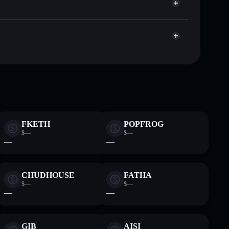
pitalisierung und Liquidität von INCEL
en Wallet, in der du deine privaten Schlüssel
pump
Solflare-
FKETH
POPFROG
$—
$—
—
—
CHUDHOUSE
FATHA
$—
$—
—
—
GIB
AISI