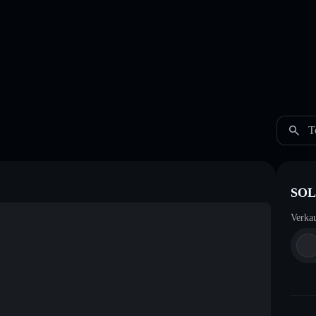
T
SOL
Verka