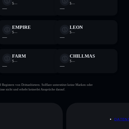
$—
$—
—
—
EMPIRE
LEON
$—
$—
—
—
FARM
CHILLMAS
$—
$—
—
—
gistern von Drittanbietern. Solflare unterstützt keine Marken oder
isse nicht und erhebt keinerlei Ansprüche darauf.
DATEN