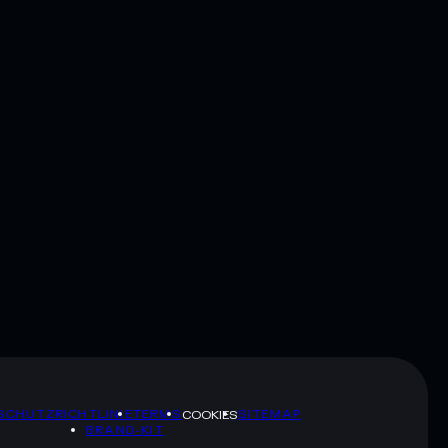
SCHUTZRICHTLINIE
TERMS
SITEMAP
COOKIES
BRAND-KIT