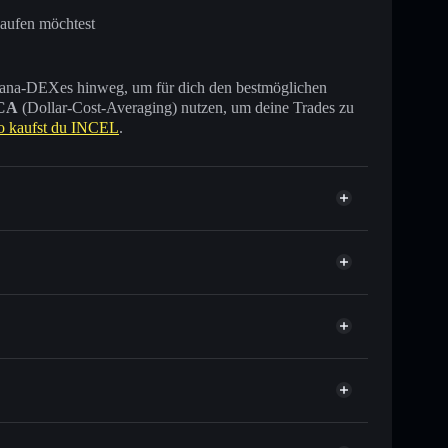
kaufen möchtest
 Solana-DEXes hinweg, um für dich den bestmöglichen
CA
(Dollar-Cost-Averaging) nutzen, um deine Trades zu
o kaufst du INCEL
.
usende anderer Solana-Tokens mit intelligentem
tor
INCEL
elkurs für INCEL
er Durchschnittskosteneffekt in INCEL einsteigen
 verwahrenden Wallet
Solflare
u verknüpfen, mithilfe des in Solflare integrierten