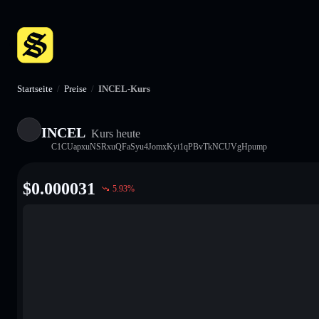
Startseite
/
Preise
/
INCEL-Kurs
INCEL
Kurs heute
C1CUapxuNSRxuQFaSyu4JomxKyi1qPBvTkNCUVgHpump
$
0.000031
5.93
%