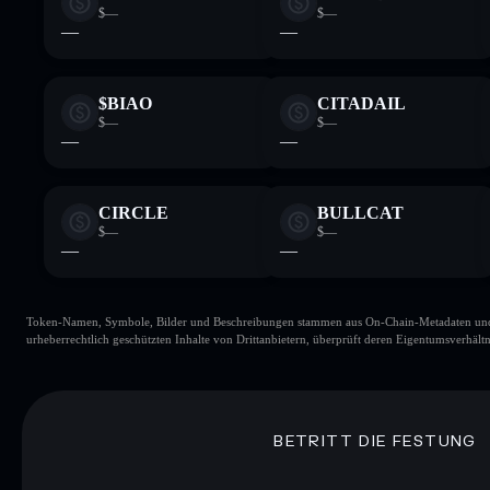
$—
$—
—
—
$BIAO
CITADAIL
$—
$—
—
—
CIRCLE
BULLCAT
$—
$—
—
—
Token-Namen, Symbole, Bilder und Beschreibungen stammen aus On-Chain-Metadaten und Re
urheberrechtlich geschützten Inhalte von Drittanbietern, überprüft deren Eigentumsverhältn
BETRITT DIE FESTUNG