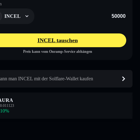
n
INCEL
INCEL tauschen
Preis kann vom Onramp-Service abhängen
ann man INCEL mit der Solflare-Wallet kaufen
AURA
0.011123
.10
%