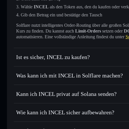
Wähle
INCEL
als den Token aus, den du kaufen oder ver
Gib den Betrag ein und bestätige den Tausch
Solflare nutzt intelligentes Order-Routing über alle großen
Kurs zu finden. Du kannst auch
Limit-Orders
setzen oder
D
automatisieren. Eine vollständige Anleitung findest du unter
S
Ist es sicher, INCEL zu kaufen?
INCEL
verifizierter Token
Was kann ich mit INCEL in Solflare machen?
INCEL
Solflare-Wallet
Kann ich INCEL privat auf Solana senden?
Sofort tauschen
– handle INCEL gegen SOL, USDC oder Ta
Order Routing zum bestmöglichen Kurs
Solflare-Wallet
Privacy Aggrega
Limit-Orders setzen
– automatisiere Trades zu deinem Zi
Wie kann ich INCEL sicher aufbewahren?
Durchschnittskosteneffekt nutzen
– Schritt für Schritt p
INCEL
nicht
Privat senden
– übertrage INCEL, ohne Wallets öffentlich z
Privacy Aggregators