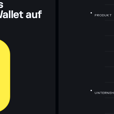
s
allet auf
PRODUKT
UNTERNE