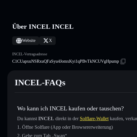
Über INCEL INCEL
Website
X
INCEL-Vertragsadresse
C1CUapxuNSRxuQFaSyu4JomxKyi1qPBvTkNCUVgHpump
INCEL-FAQs
Wo kann ich INCEL kaufen oder tauschen?
Du kannst
INCEL
direkt in der
Solflare-Wallet
kaufen, verka
Öffne Solflare (App oder Browsererweiterung)
Gehe zum Tab „Swap“