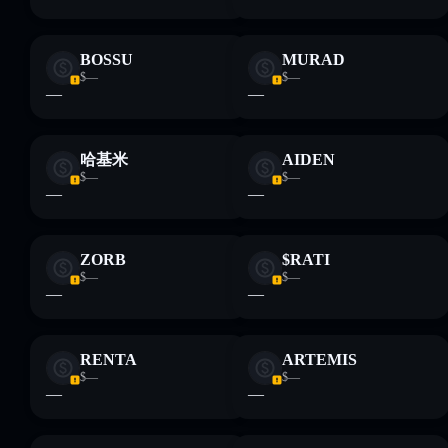
BOSSU
MURAD
$—
$—
—
—
哈基米
AIDEN
$—
$—
—
—
ZORB
$RATI
$—
$—
—
—
RENTA
ARTEMIS
$—
$—
—
—