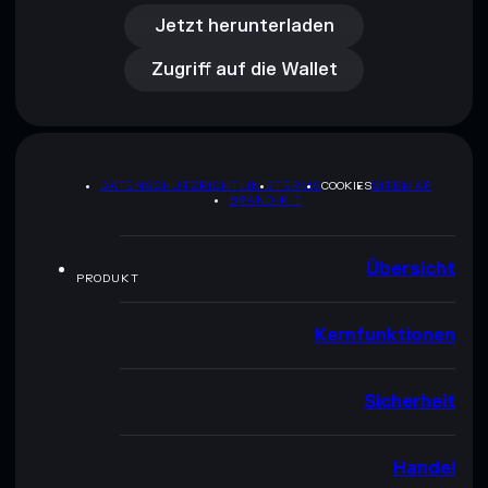
Zugriff auf die Wallet
Jetzt herunterladen
Zugriff auf die Wallet
DATENSCHUTZRICHTLINIE
TERMS
COOKIES
SITEMAP
BRAND-KIT
Übersicht
PRODUKT
Kernfunktionen
Sicherheit
Handel