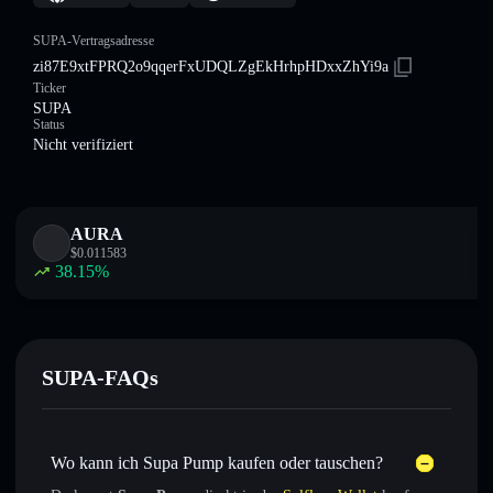
SUPA-Vertragsadresse
zi87E9xtFPRQ2o9qqerFxUDQLZgEkHrhpHDxxZhYi9a
Ticker
SUPA
Status
Nicht verifiziert
AURA
$
0.011583
38.15
%
SUPA-FAQs
Wo kann ich Supa Pump kaufen oder tauschen?