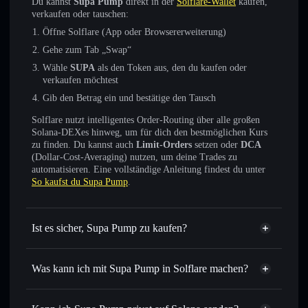
Du kannst
Supa Pump
direkt in der
Solflare-Wallet
kaufen,
verkaufen oder tauschen:
Öffne Solflare (App oder Browsererweiterung)
Gehe zum Tab „Swap“
Wähle
SUPA
als den Token aus, den du kaufen oder
verkaufen möchtest
Gib den Betrag ein und bestätige den Tausch
Solflare nutzt intelligentes Order-Routing über alle großen
Solana-DEXes hinweg, um für dich den bestmöglichen Kurs
zu finden. Du kannst auch
Limit-Orders
setzen oder
DCA
(Dollar-Cost-Averaging) nutzen, um deine Trades zu
automatisieren. Eine vollständige Anleitung findest du unter
So kaufst du Supa Pump
.
Ist es sicher, Supa Pump zu kaufen?
Supa Pump
nicht verifiziert
Was kann ich mit Supa Pump in Solflare machen?
Supa Pump
Solflare-Wallet
Sofort tauschen
– handle SUPA gegen SOL, USDC oder