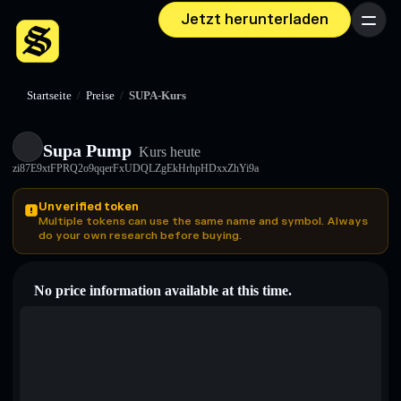
Jetzt herunterladen
Menü
Startseite
/
Preise
/
SUPA-Kurs
Supa Pump
Kurs heute
zi87E9xtFPRQ2o9qqerFxUDQLZgEkHrhpHDxxZhYi9a
Unverified token
Multiple tokens can use the same name and symbol. Always
do your own research before buying.
No price information available at this time.