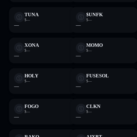
TUNA
$UNFK
$—
$—
—
—
XONA
MOMO
$—
$—
—
—
HOLY
FUSESOL
$—
$—
—
—
FOGO
CLKN
$—
$—
—
—
RAKO
AIXBT