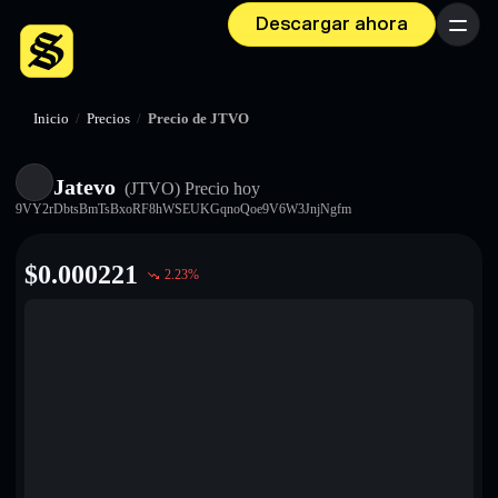
Descargar ahora
Menú
Inicio
/
Precios
/
Precio de JTVO
Jatevo
(JTVO)
Precio hoy
9VY2rDbtsBmTsBxoRF8hWSEUKGqnoQoe9V6W3JnjNgfm
$
0.000221
2.23
%