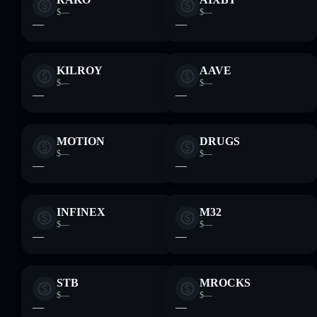
$—
$—
—
—
KILROY
AAVE
$—
$—
—
—
MOTION
DRUGS
$—
$—
—
—
INFINEX
M32
$—
$—
—
—
STB
MROCKS
$—
$—
—
—