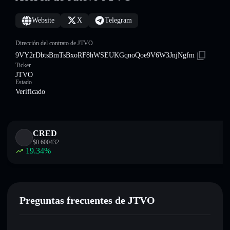
Website
X
Telegram
Dirección del contrato de JTVO
9VY2rDbtsBmTsBxoRF8hWSEUKGqnoQoe9V6W3JnjNgfm
Ticker
JTVO
Estado
Verificado
CRED
$
0.600432
19.34
%
Preguntas frecuentes de JTVO