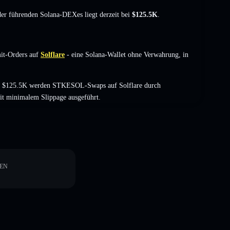
 der führenden Solana-DEXes liegt derzeit bei
$125.5K
.
it-Orders auf
Solflare
- eine Solana-Wallet ohne Verwahrung, in
on $125.5K werden STKESOL-Swaps auf Solflare durch
it minimalem Slippage ausgeführt.
EN