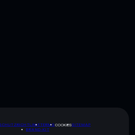
SCHUTZRICHTLINIE
TERMS
SITEMAP
COOKIES
BRAND-KIT