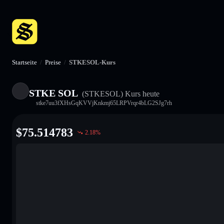
Startseite
/
Preise
/
STKESOL-Kurs
STKE SOL
(STKESOL)
Kurs heute
stke7uu3fXHsGqKVVjKnkmj65LRPVrqr4bLG2SJg7rh
$
75.514783
2.18
%