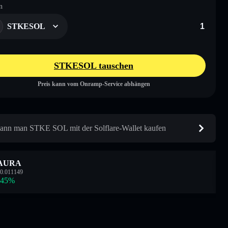
n
STKESOL
STKESOL tauschen
Preis kann vom Onramp-Service abhängen
ann man STKE SOL mit der Solflare-Wallet kaufen
AURA
0.011149
.45
%