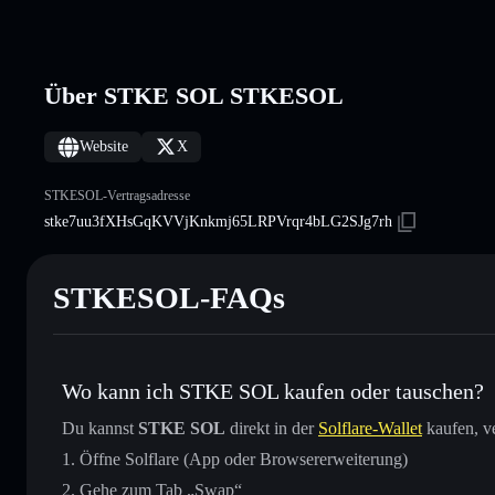
Über STKE SOL STKESOL
Website
X
STKESOL-Vertragsadresse
stke7uu3fXHsGqKVVjKnkmj65LRPVrqr4bLG2SJg7rh
STKESOL-FAQs
Wo kann ich STKE SOL kaufen oder tauschen?
Du kannst
STKE SOL
direkt in der
Solflare-Wallet
kaufen, v
Öffne Solflare (App oder Browsererweiterung)
Gehe zum Tab „Swap“