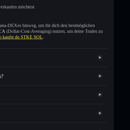
verkaufen möchtest
 Solana-DEXes hinweg, um für dich den bestmöglichen
CA
(Dollar-Cost-Averaging) nutzen, um deine Trades zu
o kaufst du STKE SOL
.
n?
 Tausende anderer Solana-Tokens mit intelligentem
tor
STKE SOL
ielkurs für STKESOL
per Durchschnittskosteneffekt in STKESOL einsteigen
icht verwahrenden Wallet
Solflare
h zu verknüpfen, mithilfe des in Solflare integrierten