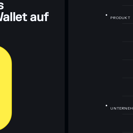
s
allet auf
PRODUKT
UNTERNE