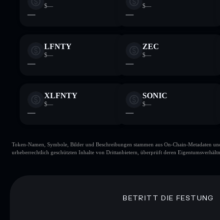
$—
$—
—
—
LFNTY
ZEC
$—
$—
—
—
XLFNTY
SONIC
$—
$—
—
—
Token-Namen, Symbole, Bilder und Beschreibungen stammen aus On-Chain-Metadaten und Re
urheberrechtlich geschützten Inhalte von Drittanbietern, überprüft deren Eigentumsverhältn
BETRITT DIE FESTUNG