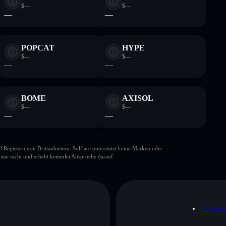
$—
$—
—
—
POPCAT
HYPE
$—
$—
—
—
BOME
AXISOL
$—
$—
—
—
gistern von Drittanbietern. Solflare unterstützt keine Marken oder
isse nicht und erhebt keinerlei Ansprüche darauf.
DATEN