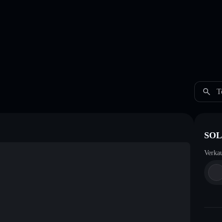
T
SOL
Verka