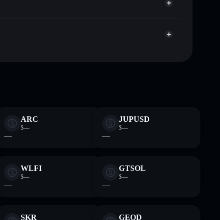
apitalisierung und Liquidität von STKESOL
enden Wallet, in der du deine privaten Schlüssel
Solflare-Wallet
ARC
JUPUSD
$—
$—
—
—
WLFI
GTSOL
$—
$—
—
—
SKR
GEOD