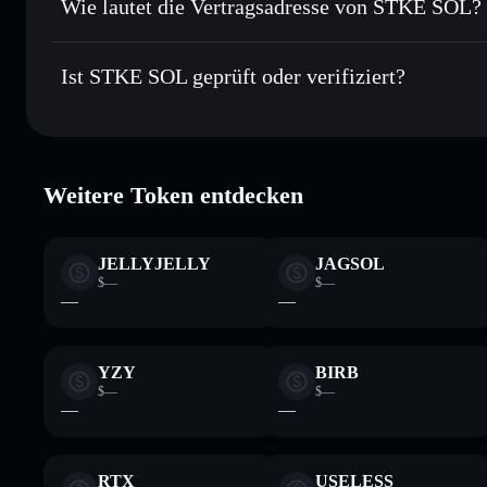
Wie lautet die Vertragsadresse von STKE SOL?
In Echtzeit verfolgen
– überwache Kurs, Volumen, Marktk
Privacy Aggregator
STKE SOL
Sicher verwahren
– halte STKESOL in einer nicht verwahr
stke7uu3fXHsGqKVVjKnkmj65LRPVrqr4bLG2SJg7rh
Ist STKE SOL geprüft oder verifiziert?
kontrollierst
STKESOL
STKE SOL
verifiziert
Weitere Token entdecken
JELLYJELLY
JAGSOL
$—
$—
—
—
YZY
BIRB
$—
$—
—
—
RTX
USELESS