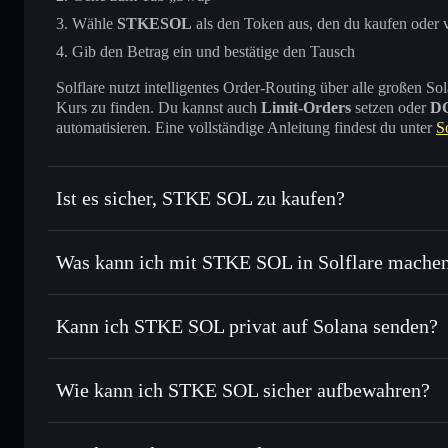
Wähle
STKESOL
als den Token aus, den du kaufen oder 
Gib den Betrag ein und bestätige den Tausch
Solflare nutzt intelligentes Order-Routing über alle großen
Kurs zu finden. Du kannst auch
Limit-Orders
setzen oder
D
automatisieren. Eine vollständige Anleitung findest du unter
S
Ist es sicher, STKE SOL zu kaufen?
STKE SOL
verifizierter Token
Was kann ich mit STKE SOL in Solflare mache
STKE SOL
Solflare-Wallet
Kann ich STKE SOL privat auf Solana senden?
Sofort tauschen
– handle STKESOL gegen SOL, USDC oder
Order Routing zum bestmöglichen Kurs
Solflare-Wallet
Privacy Aggrega
Limit-Orders setzen
– automatisiere Trades zu deinem Z
Wie kann ich STKE SOL sicher aufbewahren?
Durchschnittskosteneffekt nutzen
– Schritt für Schritt 
STKE SOL
n
Privat senden
– übertrage STKESOL, ohne Wallets öffentlic
Privacy Aggregators