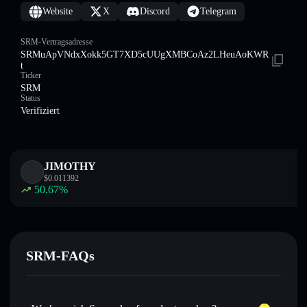
Website
X
Discord
Telegram
SRM-Vertragsadresse
SRMuApVNdxXokk5GT7XD5cUUgXMBCoAz2LHeuAoKWR
t
Ticker
SRM
Status
Verifiziert
JIMOTHY
$
0.011392
50.67
%
SRM-FAQs