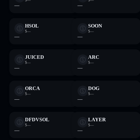
$—
$—
—
—
HSOL
SOON
$—
$—
—
—
JUICED
ARC
$—
$—
—
—
ORCA
DOG
$—
$—
—
—
DFDVSOL
LAYER
$—
$—
—
—