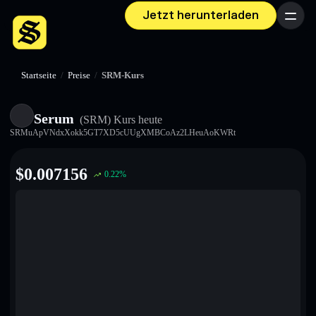
Jetzt herunterladen
Menü
Startseite
/
Preise
/
SRM-Kurs
Serum
(SRM)
Kurs heute
SRMuApVNdxXokk5GT7XD5cUUgXMBCoAz2LHeuAoKWRt
$
0.007156
0.22
%