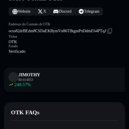
Website
X
Discord
Telegram
Endereço do Contrato de OTK
octo82drBEdm8CSDaEKBymVn86TBtgmPnDdmE64PTqJ
Ticker
OTK
Estado
Verificado
JIMOTHY
$
0.014833
248.57
%
OTK FAQs