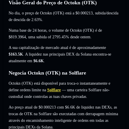
Visão Geral do Preço de Octokn (OTK)
No dia, o preço de Octokn (OTK) está a
$0.000213
, subida/descida
de descida de 2.63%
.
Numa base de 24 horas, o volume de Octokn (OTK) é de
$819.3964
,
uma subida of 2795.45%
desde ontem.
A sua capitalização de mercado atual é de aproximadamente
$163.5K
. A liquidez nas principais DEX da Solana encontra-se
atualmente em
$6.6K
.
Negocia Octokn (OTK) na Solflare
Octokn (OTK) está disponível para troca-o instantaneamente e
define ordens limite na
Solflare
— uma carteira Solflare não-
custodial onde controlas as tuas chaves privadas.
Ao preço atual de $0.000213 com $6.6K de liquidez nas DEXs, as
trocas de OTK na Solflare são executadas com derrapagem mínima
através do encaminhamento inteligente de ordens em todas as
principais DEXs da Solana.