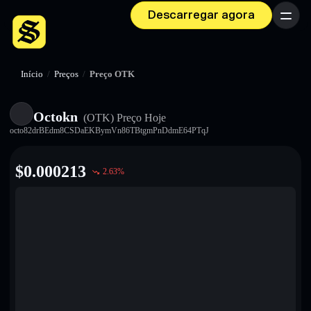
Descarregar agora
Menu
Início
/
Preços
/
Preço OTK
Octokn
(OTK)
Preço Hoje
octo82drBEdm8CSDaEKBymVn86TBtgmPnDdmE64PTqJ
$
0.000213
2.63
%