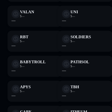
VALAN
UNI
$—
$—
—
—
RBT
SOLDIERS
$—
$—
—
—
BABYTROLL
PATHSOL
$—
$—
—
—
APYS
TBH
$—
$—
—
—
CAPY
ITHEUM