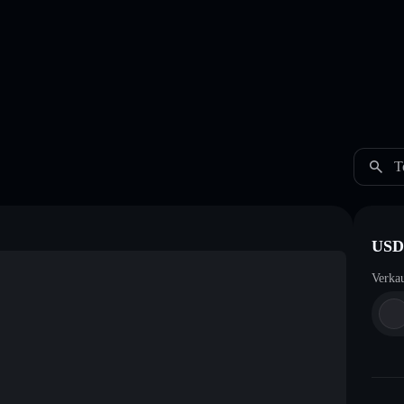
T
USD
Verka