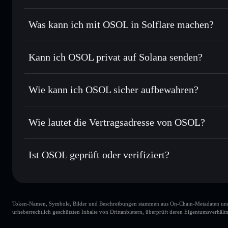
OSOL
verifizierter Token
Was kann ich mit OSOL in Solflare machen?
OSOL
Solflare-Wallet
Kann ich OSOL privat auf Solana senden?
Sofort tauschen
– handle OSOL gegen SOL, USDC oder Tau
Routing zum bestmöglichen Kurs
Solflare-Wallet
Privacy Aggrega
Limit-Orders setzen
– automatisiere Trades zu deinem Zi
Wie kann ich OSOL sicher aufbewahren?
Durchschnittskosteneffekt nutzen
– Schritt für Schritt p
OSOL
nicht 
Privat senden
– übertrage OSOL, ohne Wallets öffentlich zu
Privacy Aggregators
Wie lautet die Vertragsadresse von OSOL?
In Echtzeit verfolgen
– überwache Kurs, Volumen, Marktk
Privacy Aggregator
OSOL
2otVN
Sicher verwahren
– halte OSOL in einer nicht verwahrenden
Ist OSOL geprüft oder verifiziert?
Solflare-Wallet
OSOL
OSOL
verifiziert
Token-Namen, Symbole, Bilder und Beschreibungen stammen aus On-Chain-Metadaten und Re
urheberrechtlich geschützten Inhalte von Drittanbietern, überprüft deren Eigentumsverhältn