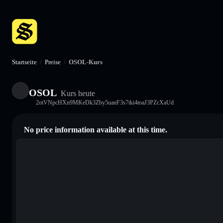
Startseite
/
Preise
/
OSOL-Kurs
OSOL
Kurs heute
2otVNpcHXn9MKeDk3Zby5uanF3s7tki4toaJ3PZcXaUd
No price information available at this time.