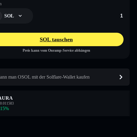
n
SOL
SOL tauschen
Preis kann vom Onramp-Service abhängen
ann man OSOL mit der Solflare-Wallet kaufen
AURA
0.011583
.15
%