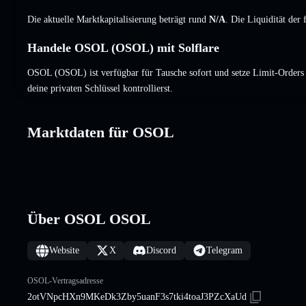
Die aktuelle Marktkapitalisierung beträgt rund
N/A
. Die Liquidität der
Handele OSOL (OSOL) mit Solflare
OSOL (OSOL) ist verfügbar für Tausche sofort und setze Limit-Orders
deine privaten Schlüssel kontrollierst.
Marktdaten für OSOL
Über OSOL OSOL
Website
X
Discord
Telegram
OSOL-Vertragsadresse
2otVNpcHXn9MKeDk3Zby5uanF3s7tki4toaJ3PZcXaUd