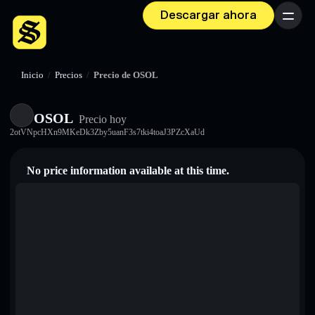
Descargar ahora
Menú
Inicio
/
Precios
/
Precio de OSOL
OSOL
Precio hoy
2otVNpcHXn9MKeDk3Zby5uanF3s7tki4toaJ3PZcXaUd
No price information available at this time.