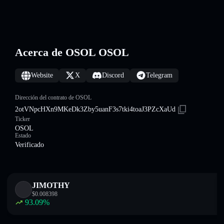
Acerca de OSOL OSOL
Website
X
Discord
Telegram
Dirección del contrato de OSOL
2otVNpcHXn9MKeDk3Zby5uanF3s7tki4toaJ3PZcXaUd
Ticker
OSOL
Estado
Verificado
JIMOTHY
$
0.008398
93.09
%