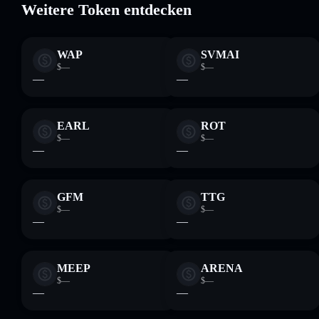
Weitere Token entdecken
WAP
SVMAI
$—
$—
—
—
EARL
ROT
$—
$—
—
—
GFM
TTG
$—
$—
—
—
MEEP
ARENA
$—
$—
—
—