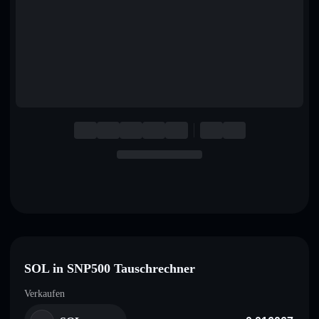
English
Deutsch
Italiano
Português
Español
SOL in SNP500 Tauschrechner
Verkaufen