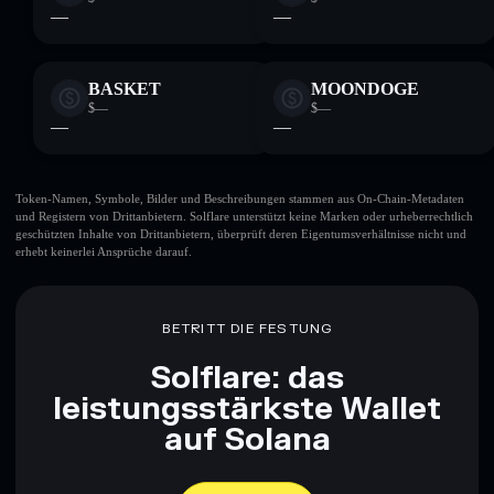
—
—
BASKET
MOONDOGE
$—
$—
—
—
Token-Namen, Symbole, Bilder und Beschreibungen stammen aus On-Chain-Metadaten
und Registern von Drittanbietern. Solflare unterstützt keine Marken oder urheberrechtlich
geschützten Inhalte von Drittanbietern, überprüft deren Eigentumsverhältnisse nicht und
erhebt keinerlei Ansprüche darauf.
BETRITT DIE FESTUNG
Solflare: das
leistungsstärkste Wallet
auf Solana