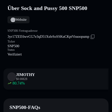
Über Sock and Pussy 500 SNP500
Website
SNP500-Vertragsadresse
3yr17ZEE6wvCG7e3qD51XsfeSoSSKuCKptVissoopump
Ticker
SNP500
Status
Verifiziert
JIMOTHY
$
0.00828
80.74
%
SNP500-FAQs