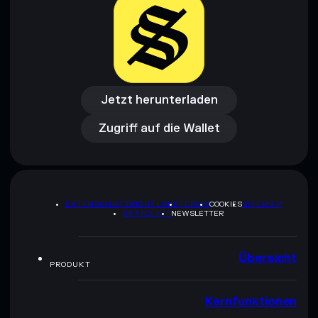
Jetzt herunterladen
Zugriff auf die Wallet
Jetzt herunterladen
Zugriff auf die Wallet
DATENSCHUTZRICHTLINIE
TERMS
COOKIES
SITEMAP
BRAND-KIT
NEWSLETTER
Übersicht
PRODUKT
Kernfunktionen