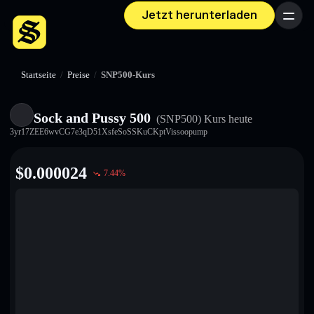
Jetzt herunterladen
Menü
Startseite
/
Preise
/
SNP500-Kurs
Sock and Pussy 500
(SNP500)
Kurs heute
3yr17ZEE6wvCG7e3qD51XsfeSoSSKuCKptVissoopump
$
0.000024
7.44
%