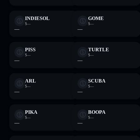
INDIESOL
GOME
$—
$—
—
—
PISS
TURTLE
$—
$—
—
—
ARL
SCUBA
$—
$—
—
—
PIKA
BOOPA
$—
$—
—
—