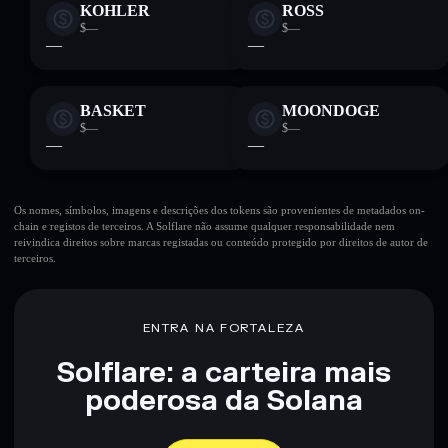
KOHLER
ROSS
$—
$—
—
—
BASKET
MOONDOGE
$—
$—
—
—
Os nomes, símbolos, imagens e descrições dos tokens são provenientes de metadados on-
chain e registos de terceiros. A Solflare não assume qualquer responsabilidade nem
reivindica direitos sobre marcas registadas ou conteúdo protegido por direitos de autor de
terceiros.
ENTRA NA FORTALEZA
Solflare: a carteira mais
poderosa da Solana