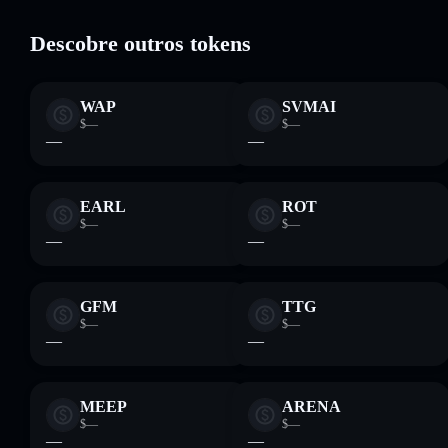
Solflare
Descobre outros tokens
WAP
SVMAI
$—
$—
—
—
EARL
ROT
$—
$—
—
—
GFM
TTG
$—
$—
—
—
MEEP
ARENA
$—
$—
—
—