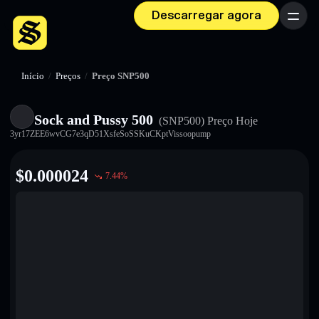
Descarregar agora
Menu
Início
/
Preços
/
Preço SNP500
Sock and Pussy 500
(SNP500)
Preço Hoje
3yr17ZEE6wvCG7e3qD51XsfeSoSSKuCKptVissoopump
$
0.000024
7.44
%