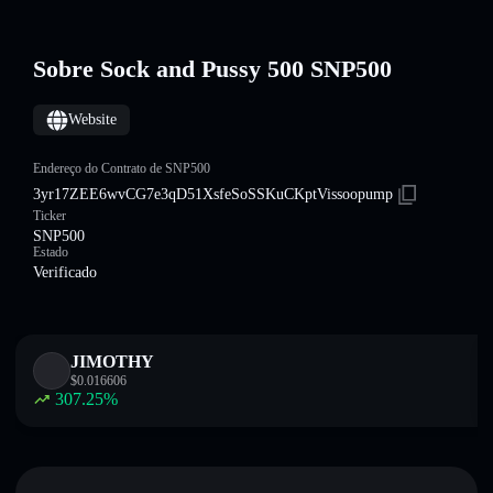
Sobre Sock and Pussy 500 SNP500
Website
Endereço do Contrato de SNP500
3yr17ZEE6wvCG7e3qD51XsfeSoSSKuCKptVissoopump
Ticker
SNP500
Estado
Verificado
JIMOTHY
$
0.016606
307.25
%