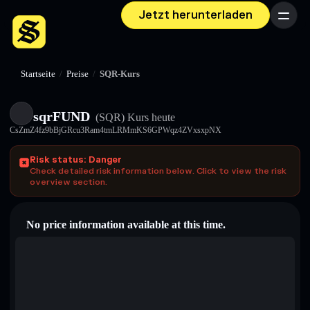
Jetzt herunterladen
Menü
Startseite
/
Preise
/
SQR-Kurs
sqrFUND
(SQR)
Kurs heute
CsZmZ4fz9bBjGRcu3Ram4tmLRMmKS6GPWqz4ZVxsxpNX
Risk status: Danger
Check detailed risk information below. Click to view the risk
overview section.
No price information available at this time.