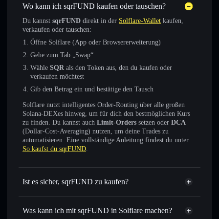
Wo kann ich sqrFUND kaufen oder tauschen?
Du kannst
sqrFUND
direkt in der
Solflare-Wallet
kaufen,
verkaufen oder tauschen:
Öffne Solflare (App oder Browsererweiterung)
Gehe zum Tab „Swap“
Wähle
SQR
als den Token aus, den du kaufen oder
verkaufen möchtest
Gib den Betrag ein und bestätige den Tausch
Solflare nutzt intelligentes Order-Routing über alle großen
Solana-DEXes hinweg, um für dich den bestmöglichen Kurs
zu finden. Du kannst auch
Limit-Orders
setzen oder
DCA
(Dollar-Cost-Averaging) nutzen, um deine Trades zu
automatisieren. Eine vollständige Anleitung findest du unter
So kaufst du sqrFUND
.
Ist es sicher, sqrFUND zu kaufen?
sqrFUND
nicht verifiziert
Was kann ich mit sqrFUND in Solflare machen?