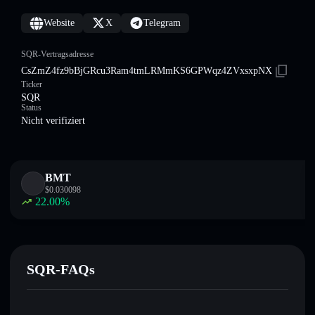
Website
X
Telegram
SQR-Vertragsadresse
CsZmZ4fz9bBjGRcu3Ram4tmLRMmKS6GPWqz4ZVxsxpNX
Ticker
SQR
Status
Nicht verifiziert
BMT
$
0.030098
22.00
%
SQR-FAQs