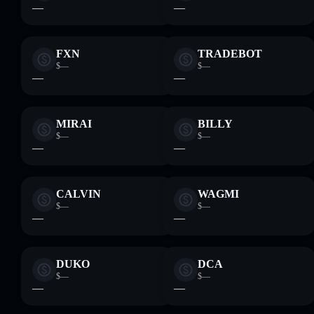
—
—
FXN
TRADEBOT
$—
$—
—
—
MIRAI
BILLY
$—
$—
—
—
CALVIN
WAGMI
$—
$—
—
—
DUKO
DCA
$—
$—
—
—