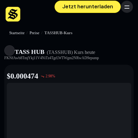
Jetzt herunterladen
Menü
Startseite
/
Preise
/
TASSHUB-Kurs
TASS HUB
(TASSHUB)
Kurs heute
FKNfAwb8TmjYkj11V4NiTz4TgrLWTWgm2NRwAD9epump
$
0.000474
2.98
%