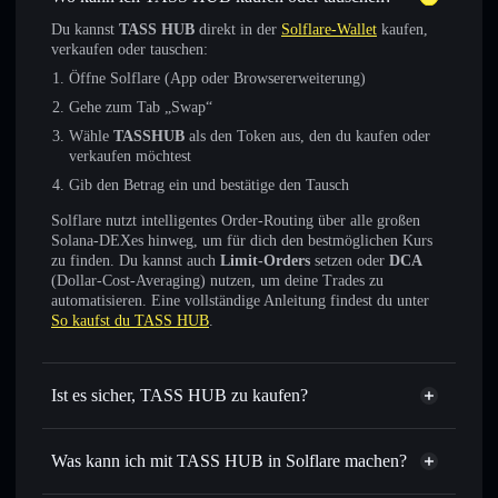
Du kannst
TASS HUB
direkt in der
Solflare-Wallet
kaufen,
verkaufen oder tauschen:
Öffne Solflare (App oder Browsererweiterung)
Gehe zum Tab „Swap“
Wähle
TASSHUB
als den Token aus, den du kaufen oder
verkaufen möchtest
Gib den Betrag ein und bestätige den Tausch
Solflare nutzt intelligentes Order-Routing über alle großen
Solana-DEXes hinweg, um für dich den bestmöglichen Kurs
zu finden. Du kannst auch
Limit-Orders
setzen oder
DCA
(Dollar-Cost-Averaging) nutzen, um deine Trades zu
automatisieren. Eine vollständige Anleitung findest du unter
So kaufst du TASS HUB
.
Ist es sicher, TASS HUB zu kaufen?
TASS HUB
verifizierter Token
Was kann ich mit TASS HUB in Solflare machen?
TASS HUB
Solflare-Wallet