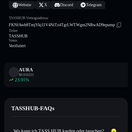
Website
X
Discord
Telegram
TASSHUB-Vertragsadresse
FKNfAwb8TmjYkj11V4NiTz4TgrLWTWgm2NRwAD9epump
Ticker
TASSHUB
Status
Verifiziert
AURA
$
0.010331
23.91
%
TASSHUB-FAQs
Wo kann ich TASS HUB kaufen oder tauschen?