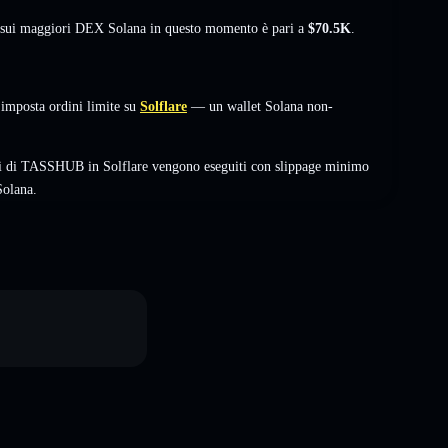
à sui maggiori DEX Solana in questo momento è pari a
$70.5K
.
mposta ordini limite su
Solflare
— un wallet Solana non-
bi di TASSHUB in Solflare vengono eseguiti con slippage minimo
Solana.