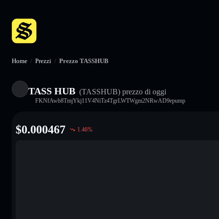
Home
/
Prezzi
/
Prezzo TASSHUB
TASS HUB
(TASSHUB)
prezzo di oggi
FKNfAwb8TmjYkj11V4NiTz4TgrLWTWgm2NRwAD9epump
$
0.000467
1.46
%