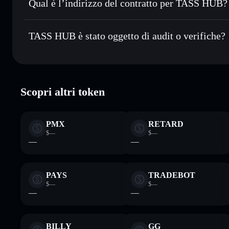
Qual è l’indirizzo del contratto per TASS HUB?
Monitorare in tempo reale
— conosci prezzo, volume, cap
privacy
TASS HUB
Conservare in modo sicuro
— tieni i tuoi TASSHUB in un w
FKNfAwb8TmjYkj11V4NiTz4TgrLWTWgm2NRwAD9
TASS HUB è stato oggetto di audit o verifiche?
ed esclusivo controllo delle tue chiavi private
Solflare
TASS HUB
verificato
Scopri altri token
PMX
RETARD
$—
$—
—
—
PAYS
TRADEBOT
$—
$—
—
—
BILLY
GG