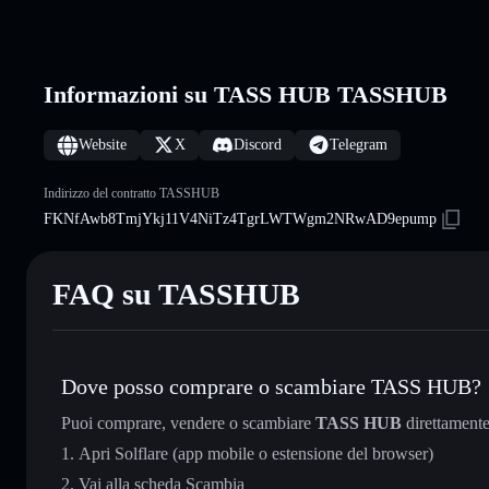
Informazioni su TASS HUB TASSHUB
Website
X
Discord
Telegram
Indirizzo del contratto TASSHUB
FKNfAwb8TmjYkj11V4NiTz4TgrLWTWgm2NRwAD9epump
FAQ su TASSHUB
Dove posso comprare o scambiare TASS HUB?
Puoi comprare, vendere o scambiare
TASS HUB
direttament
Apri Solflare (app mobile o estensione del browser)
Vai alla scheda Scambia