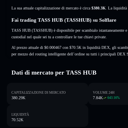
La sua attuale capitalizzazione di mercato è circa
$380.3K
. La liquidit
Fai trading TASS HUB (TASSHUB) su Solflare
TASS HUB (TASSHUB) è disponibile per scambialo istantaneamente e i
custodial nel quale sei tu a controllare le tue chiavi private.
Al prezzo attuale di $0.000467 con $70.5K in liquidità DEX, gli scam
per mezzo del routing intelligente dell’ordine su tutti i principali DEX 
Dati di mercato per TASS HUB
CAPITALIZZAZIONE DI MERCATO
VOLUME 24H
380.29K
7.84K
643.16
%
LIQUIDITÀ
70.52K