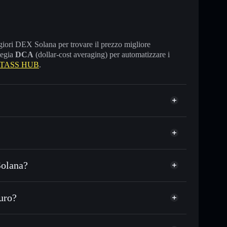
maggiori DEX Solana per trovare il prezzo migliore
tegia
DCA
(dollar-cost averaging) per automatizzare i
e TASS HUB
.
Solana?
SDC o in migliaia di altri token Solana al prezzo
TASS
ezzo desiderato di TASSHUB
uro?
 su TASSHUB nel tempo
wallet non-custodial
Solflare
llegare pubblicamente i wallet usando l’Aggregatore