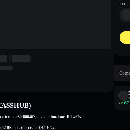
Comp
Come 
$
67
(TASSHUB)
o attorno a
$0.000467
, una diminuzione di 1.46%
.
o
$7.8K
,
un aumento of 643.16%
.