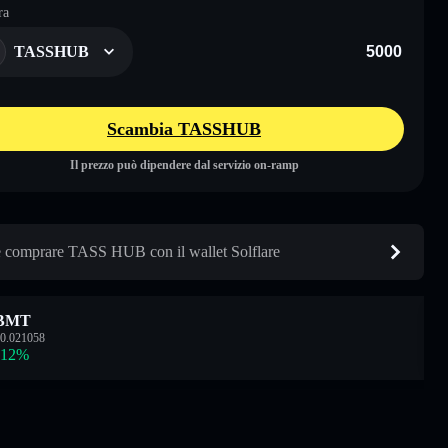
ra
TASSHUB
Scambia TASSHUB
Il prezzo può dipendere dal servizio on-ramp
comprare TASS HUB con il wallet Solflare
BMT
0.021058
.12
%