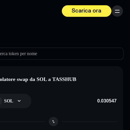
Scarica ora
Menu
erca token per nome
colatore swap da SOL a TASSHUB
SOL