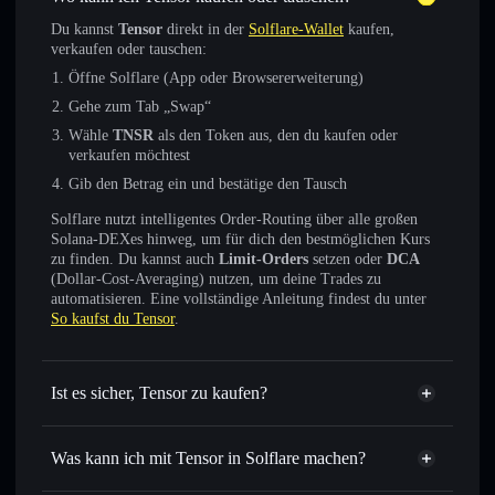
Du kannst
Tensor
direkt in der
Solflare-Wallet
kaufen,
verkaufen oder tauschen:
Öffne Solflare (App oder Browsererweiterung)
Gehe zum Tab „Swap“
Wähle
TNSR
als den Token aus, den du kaufen oder
verkaufen möchtest
Gib den Betrag ein und bestätige den Tausch
Solflare nutzt intelligentes Order-Routing über alle großen
Solana-DEXes hinweg, um für dich den bestmöglichen Kurs
zu finden. Du kannst auch
Limit-Orders
setzen oder
DCA
(Dollar-Cost-Averaging) nutzen, um deine Trades zu
automatisieren. Eine vollständige Anleitung findest du unter
So kaufst du Tensor
.
Ist es sicher, Tensor zu kaufen?
Tensor
verifizierter Token
Was kann ich mit Tensor in Solflare machen?
Tensor
Solflare-Wallet