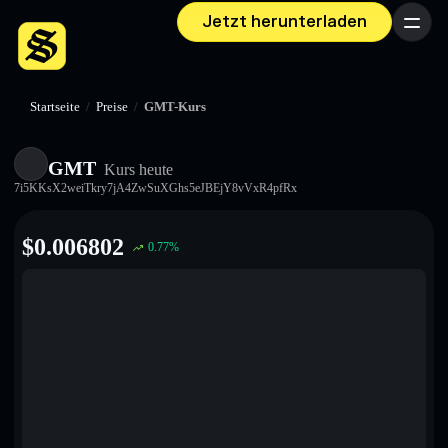
Jetzt herunterladen
Menü
Startseite
/
Preise
/
GMT-Kurs
GMT
Kurs heute
7i5KKsX2weiTkry7jA4ZwSuXGhs5eJBEjY8vVxR4pfRx
$
0.006802
0.77
%