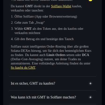
Du kannst
GMT
direkt in der
Solflare-Wallet
kaufen,
verkaufen oder tauschen:
Öffne Solflare (App oder Browsererweiterung)
Gehe zum Tab „Swap“
Wähle
GMT
als den Token aus, den du kaufen oder
verkaufen möchtest
Gib den Betrag ein und bestätige den Tausch
Solflare nutzt intelligentes Order-Routing über alle großen
Solana-DEXes hinweg, um für dich den bestmöglichen Kurs
zu finden. Du kannst auch
Limit-Orders
setzen oder
DCA
(Dollar-Cost-Averaging) nutzen, um deine Trades zu
automatisieren. Eine vollständige Anleitung findest du unter
So kaufst du GMT
.
Ist es sicher, GMT zu kaufen?
GMT
verifizierter Token
Was kann ich mit GMT in Solflare machen?
GMT
Solflare-Wallet