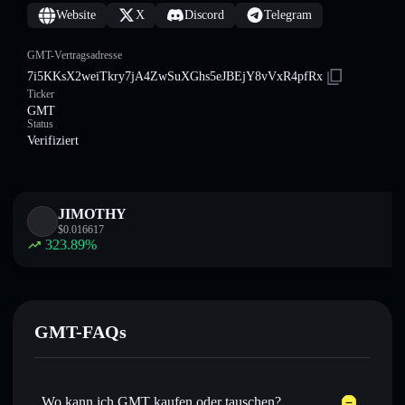
Website
X
Discord
Telegram
GMT-Vertragsadresse
7i5KKsX2weiTkry7jA4ZwSuXGhs5eJBEjY8vVxR4pfRx
Ticker
GMT
Status
Verifiziert
JIMOTHY
$
0.016617
323.89
%
GMT-FAQs
Wo kann ich GMT kaufen oder tauschen?