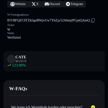
Website
X
Discord
Telegram
W-Vertragsadresse
85VBFQZC9TZkfaptBWjvUw7YbZjy52A6mjtPGjstQAmQ
Ticker
W
Status
Verifiziert
CATE
$
0.03578
123.96
%
W-FAQs
Wo kann ich Wormhole kaufen oder tauschen?