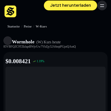
Jetzt herunterladen
Menü
Startseite
/
Preise
/
W-Kurs
Wormhole
(W)
Kurs heute
85VBFQZC9TZkfaptBWjvUw7YbZjy52A6mjtPGjstQAmQ
$
0.008421
1.19
%