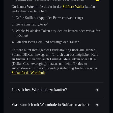
Du kannst
Wormhole
direkt in der
Solflare-Wallet
kaufen,
verkaufen oder tauschen:
Öffne Solflare (App oder Browsererweiterung)
Gehe zum Tab „Swap“
Wähle
W
als den Token aus, den du kaufen oder verkaufen
möchtest
Gib den Betrag ein und bestätige den Tausch
Solflare nutzt intelligentes Order-Routing über alle großen
Solana-DEXes hinweg, um für dich den bestmöglichen Kurs
zu finden. Du kannst auch
Limit-Orders
setzen oder
DCA
(Dollar-Cost-Averaging) nutzen, um deine Trades zu
automatisieren. Eine vollständige Anleitung findest du unter
So kaufst du Wormhole
.
Ist es sicher, Wormhole zu kaufen?
Wormhole
verifizierter Token
Was kann ich mit Wormhole in Solflare machen?
Wormhole
Solflare-Wallet