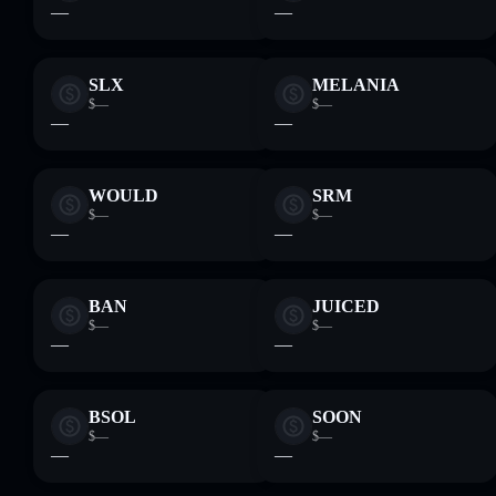
—
—
SLX
MELANIA
$—
$—
—
—
WOULD
SRM
$—
$—
—
—
BAN
JUICED
$—
$—
—
—
BSOL
SOON
$—
$—
—
—