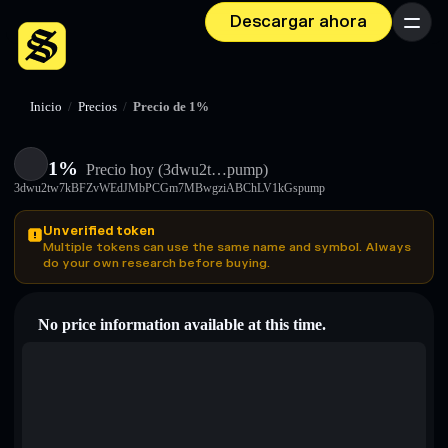
Descargar ahora
Menú
Inicio
/
Precios
/
Precio de 1%
1%
Precio hoy
(3dwu2t…pump)
3dwu2tw7kBFZvWEdJMbPCGm7MBwgziABChLV1kGspump
Unverified token
Multiple tokens can use the same name and symbol. Always
do your own research before buying.
No price information available at this time.