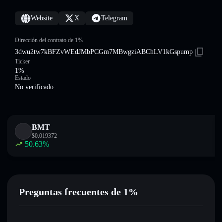
Website
X
Telegram
Dirección del contrato de 1%
3dwu2tw7kBFZvWEdJMbPCGm7MBwgziABChLV1kGspump
Ticker
1%
Estado
No verificado
BMT
$
0.019372
50.63
%
Preguntas frecuentes de 1%