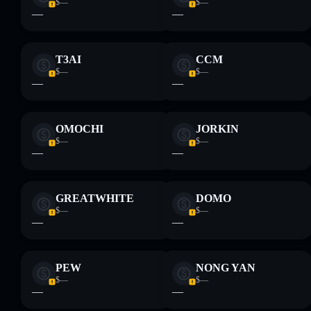
$—
$—
proporcionados por rugcheck.xyz.
—
—
T3AI
CCM
$—
$—
—
—
OMOCHI
JORKIN
$—
$—
—
—
GREATWHITE
DOMO
$—
$—
—
—
PEW
NONG YAN
$—
$—
—
—