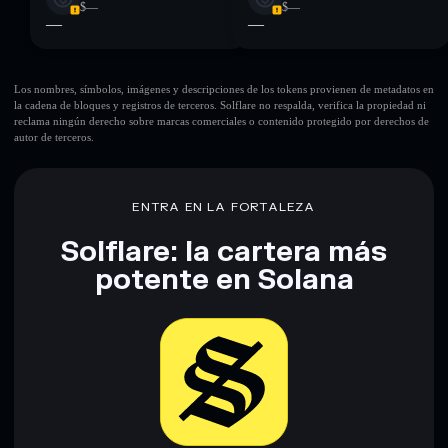
$—
$—
—
—
Los nombres, símbolos, imágenes y descripciones de los tokens provienen de metadatos en
la cadena de bloques y registros de terceros. Solflare no respalda, verifica la propiedad ni
reclama ningún derecho sobre marcas comerciales o contenido protegido por derechos de
autor de terceros.
ENTRA EN LA FORTALEZA
Solflare: la cartera más
potente en Solana
Descargar ahora