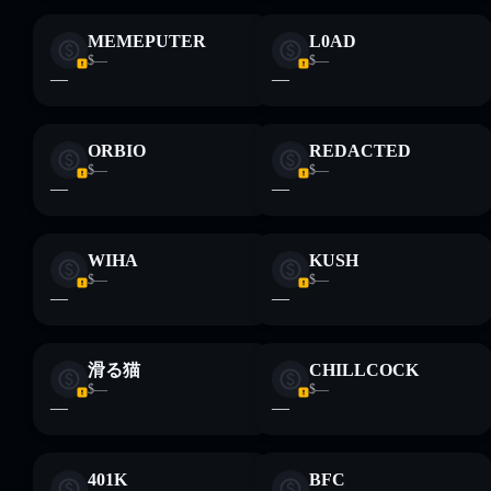
MEMEPUTER
L0AD
$—
$—
—
—
ORBIO
REDACTED
$—
$—
—
—
WIHA
KUSH
$—
$—
—
—
滑る猫
CHILLCOCK
$—
$—
—
—
401K
BFC