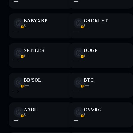
—
—
BABYXRP
GROKLET
$—
$—
—
—
SETILES
DOGE
$—
$—
—
—
BD/SOL
BTC
$—
$—
—
—
AABL
CNVRG
$—
$—
—
—