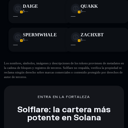
DAIGE
QUAKK
$—
$—
—
—
SPERMWHALE
ZACHXBT
$—
$—
—
—
Los nombres, símbolos, imágenes y descripciones de los tokens provienen de metadatos en
la cadena de bloques y registros de terceros. Solflare no respalda, verifica la propiedad ni
reclama ningún derecho sobre marcas comerciales o contenido protegido por derechos de
autor de terceros.
ENTRA EN LA FORTALEZA
Solflare: la cartera más
potente en Solana