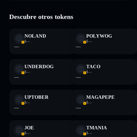
Polygone on SOL
modificables
Descubre otros tokens
Descargo de responsabilidad: Esta información tiene
únicamente fines educativos y no constituye asesoramiento
NOLAND
POLYWOG
financiero. Investiga siempre por tu cuenta. Datos
$—
$—
proporcionados por rugcheck.xyz.
—
—
UNDERDOG
TACO
$—
$—
—
—
UPTOBER
MAGAPEPE
$—
$—
—
—
JOE
TMANIA
$—
$—