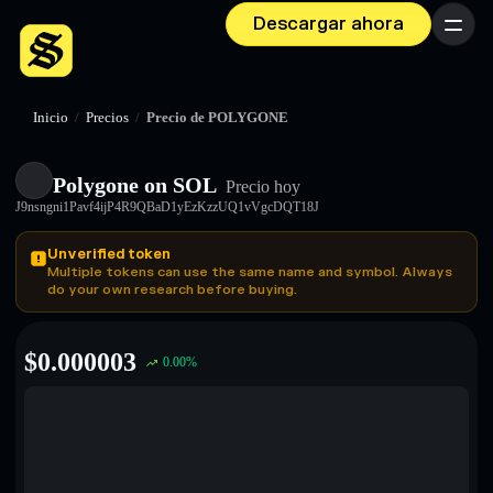
Descargar ahora
Menú
Inicio
/
Precios
/
Precio de POLYGONE
Polygone on SOL
Precio hoy
J9nsngni1Pavf4ijP4R9QBaD1yEzKzzUQ1vVgcDQT18J
Unverified token
Multiple tokens can use the same name and symbol. Always
do your own research before buying.
$
0.000003
0.00
%