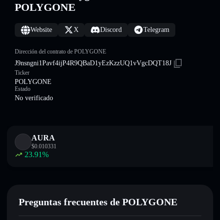
POLYGONE
Website
X
Discord
Telegram
Dirección del contrato de POLYGONE
J9nsngni1Pavf4ijP4R9QBaD1yEzKzzUQ1vVgcDQT18J
Ticker
POLYGONE
Estado
No verificado
AURA
$
0.010331
23.91
%
Preguntas frecuentes de POLYGONE