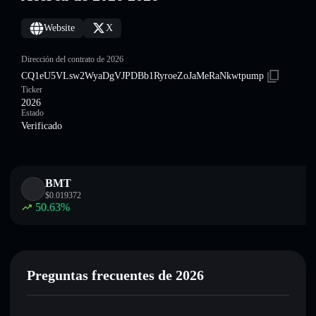
Website
X
Dirección del contrato de 2026
CQ1eU5VLsw2WyaDgVJPDBb1RyroeZoJaMeRaNkwtpump
Ticker
2026
Estado
Verificado
BMT
$
0.019372
50.63
%
Preguntas frecuentes de 2026