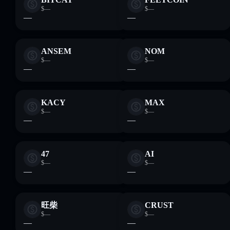
$—
$—
—
—
ANSEM
NOM
$—
$—
—
—
KACY
MAX
$—
$—
—
—
47
AI
$—
$—
—
—
旺柴
CRUST
$—
$—
—
—