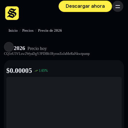
Descargar ahora
Menú
Inicio
/
Precios
/
Precio de 2026
2026
Precio hoy
CQ1eU5VLsw2WyaDgVJPDBb1RyroeZoJaMeRaNkwtpump
$
0.00005
1.65
%