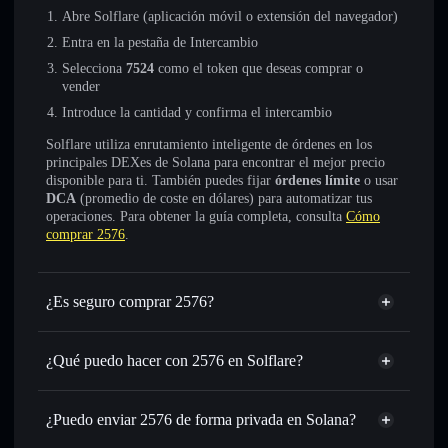
Abre Solflare (aplicación móvil o extensión del navegador)
Entra en la pestaña de Intercambio
Selecciona
7524
como el token que deseas comprar o
vender
Introduce la cantidad y confirma el intercambio
Solflare utiliza enrutamiento inteligente de órdenes en los
principales DEXes de Solana para encontrar el mejor precio
disponible para ti. También puedes fijar
órdenes límite
o usar
DCA
(promedio de coste en dólares) para automatizar tus
operaciones. Para obtener la guía completa, consulta
Cómo
comprar 2576
.
¿Es seguro comprar 2576?
2576
no está verificado
¿Qué puedo hacer con 2576 en Solflare?
2576
cartera de Solflare
Intercambiar al instante
: operar con 7524 para SOL,
¿Puedo enviar 2576 de forma privada en Solana?
USDC o miles de otros tokens de Solana con enrutamiento