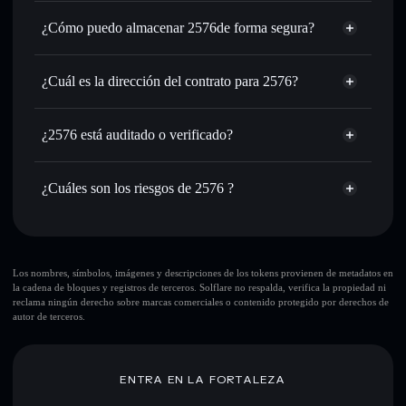
agregador de privacidad
de órdenes inteligente para el mejor precio disponible
¿Cómo puedo almacenar 2576de forma segura?
Establecer órdenes límite
: automatizar las operaciones en
tu precio objetivo para 7524
2576
cartera
Utilizar DCA
: promedio de coste en dólares en 7524 a lo
sin custodia
Solflare
¿Cuál es la dirección del contrato para 2576?
largo del tiempo
Enviar de forma privada
: transferir 7524 sin vincular
2576
públicamente las carteras usando el agregador de privacidad
2uKzod2L89gYLAzagNuXzSxXnhvvXjtshTnwbpgepump
Solflare
¿2576 está auditado o verificado?
agregador de privacidad
integrado de Solflare
2576
2576
no está verificado actualmente
Hacer un seguimiento en tiempo real
: monitorizar el
7524
cartera Solflare
precio, volumen, capitalización de mercado y liquidez de
¿Cuáles son los riesgos de 2576 ?
7524
Holdear de forma segura
: almacenar 7524 en una cartera
Principales riesgos para 2576:
sin custodia donde tú controla tus claves privadas
10 principales carteras
Los nombres, símbolos, imágenes y descripciones de los tokens provienen de metadatos en
la cadena de bloques y registros de terceros. Solflare no respalda, verifica la propiedad ni
2576
reclama ningún derecho sobre marcas comerciales o contenido protegido por derechos de
sola cartera
autor de terceros.
2576
2576
liquidez
limitada
80 % de concentración
2576
ENTRA EN LA FORTALEZA