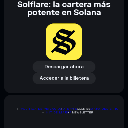
Solflare: la cartera más
Descargo de responsabilidad: Esta información tiene
únicamente fines educativos y no constituye asesoramiento
potente en Solana
financiero. Investiga siempre por tu cuenta. Datos
proporcionados por rugcheck.xyz.
Descargar ahora
Acceder a la billetera
Descargar ahora
Acceder a la billetera
POLÍTICA DE PRIVACIDAD
TERMS
COOKIES
MAPA DEL SITIO
KIT DE MARCA
NEWSLETTER