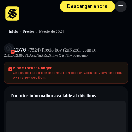
Descargar ahora
Menú
Inicio
/
Precios
/
Precio de 7524
2576
(7524)
Precio hoy
(2uKzod…pump)
2uKzod2L89gYLAzagNuXzSxXnhvvXjtshTnwbpgepump
Risk status: Danger
Check detailed risk information below. Click to view the risk
overview section.
No price information available at this time.