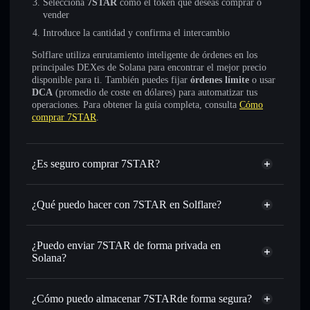
Selecciona
7STAR
como el token que deseas comprar o
vender
Introduce la cantidad y confirma el intercambio
Solflare utiliza enrutamiento inteligente de órdenes en los
principales DEXes de Solana para encontrar el mejor precio
disponible para ti. También puedes fijar
órdenes límite
o usar
DCA
(promedio de coste en dólares) para automatizar tus
operaciones. Para obtener la guía completa, consulta
Cómo
comprar 7STAR
.
¿Es seguro comprar 7STAR?
7STAR
no está verificado
¿Qué puedo hacer con 7STAR en Solflare?
7STAR
cartera de Solflare
Intercambiar al instante
: operar con 7STAR para SOL,
¿Puedo enviar 7STAR de forma privada en
USDC o miles de otros tokens de Solana con enrutamiento
Solana?
de órdenes inteligente para el mejor precio disponible
agregador de privacidad
Establecer órdenes límite
: automatizar las operaciones en
¿Cómo puedo almacenar 7STARde forma segura?
tu precio objetivo para 7STAR