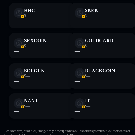
RHC
$KEK
$—
$—
—
—
SEXCOIN
GOLDCARD
$—
$—
—
—
SOLGUN
BLACKCOIN
$—
$—
—
—
NANJ
IT
$—
$—
—
—
Los nombres, símbolos, imágenes y descripciones de los tokens provienen de metadatos en