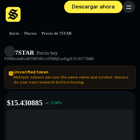
Descargar ahora
Menú
Inicio
/
Precios
/
Precio de 7STAR
7STAR
Precio hoy
FDRBwha8GtiR55BPz6Ucc9ThRtjFynZqgX1UvbV72bB8
Unverified token
Multiple tokens can use the same name and symbol. Always
do your own research before buying.
$
15.430885
12.06
%