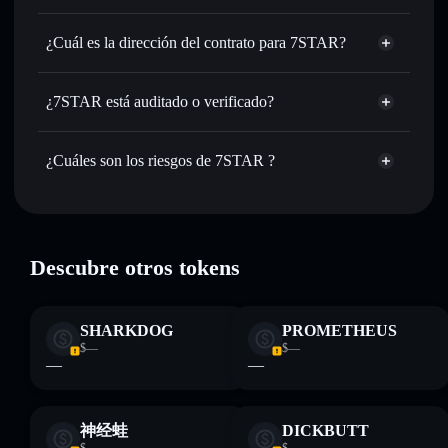
Utilizar DCA
: promedio de coste en dólares en 7STAR a lo
7STAR
largo del tiempo
cartera sin custodia
Solflare
¿Cuál es la dirección del contrato para 7STAR?
Enviar de forma privada
: transferir 7STAR sin vincular
públicamente las carteras usando el agregador de privacidad
7STAR
integrado de Solflare
FDRBwha8GtiR55BPz6Ucc9ThRtjFynZqgX1UvbV72bB8
Solflare
¿7STAR está auditado o verificado?
agregador de privacidad
Hacer un seguimiento en tiempo real
: monitorizar el
7STAR
7STAR
no está verificado actualmente
precio, volumen, capitalización de mercado y liquidez de
7STAR
cartera Solflare
7STAR
¿Cuáles son los riesgos de 7STAR ?
Holdear de forma segura
: almacenar 7STAR en una
cartera sin custodia donde tú controla tus claves privadas
Principales riesgos para 7STAR:
Descubre otros tokens
Descargo de responsabilidad: Esta información tiene
únicamente fines educativos y no constituye asesoramiento
SHARKDOG
PROMETHEUS
financiero. Investiga siempre por tu cuenta. Datos
$—
$—
proporcionados por rugcheck.xyz.
—
—
神经蛙
DICKBUTT