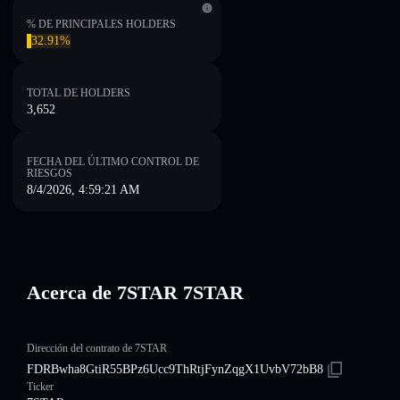
% DE PRINCIPALES HOLDERS
32.91%
TOTAL DE HOLDERS
3,652
FECHA DEL ÚLTIMO CONTROL DE
RIESGOS
8/4/2026, 4:59:21 AM
Acerca de 7STAR 7STAR
Dirección del contrato de 7STAR
FDRBwha8GtiR55BPz6Ucc9ThRtjFynZqgX1UvbV72bB8
Ticker