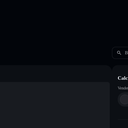
B
Calc
Vende