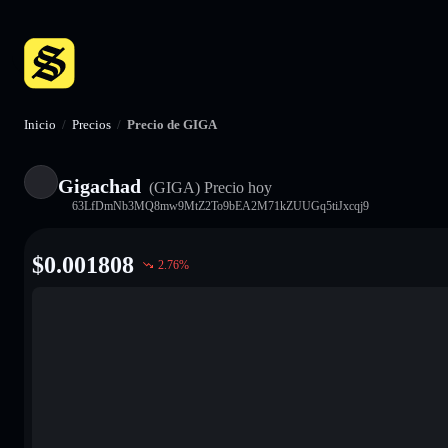
Inicio
/
Precios
/
Precio de GIGA
Gigachad
(GIGA)
Precio hoy
63LfDmNb3MQ8mw9MtZ2To9bEA2M71kZUUGq5tiJxcqj9
$
0.001808
2.76
%