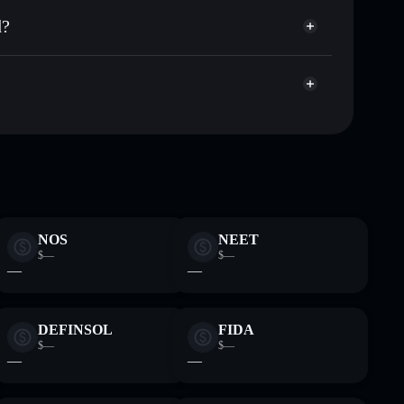
úblicamente las carteras usando el agregador de privacidad
d?
agregador de privacidad
cio, volumen, capitalización de mercado y liquidez de
qj9
sin custodia donde tú controla tus claves privadas
GIGA
cartera Solflare
NOS
NEET
$—
$—
—
—
DEFINSOL
FIDA
$—
$—
—
—