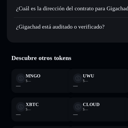
Enviar de forma privada
: transferir GIGA sin vincular p
integrado de Solflare
¿Cuál es la dirección del contrato para Gigacha
Hacer un seguimiento en tiempo real
: monitorizar el pre
Gigachad
GIGA
63LfDmNb3MQ8mw9MtZ2To9bEA2M71kZUUGq5tiJxc
¿Gigachad está auditado o verificado?
Holdear de forma segura
: almacenar GIGA en una cartera 
Gigachad
verificado
Descubre otros tokens
MNGO
UWU
$—
$—
—
—
XBTC
CLOUD
$—
$—
—
—