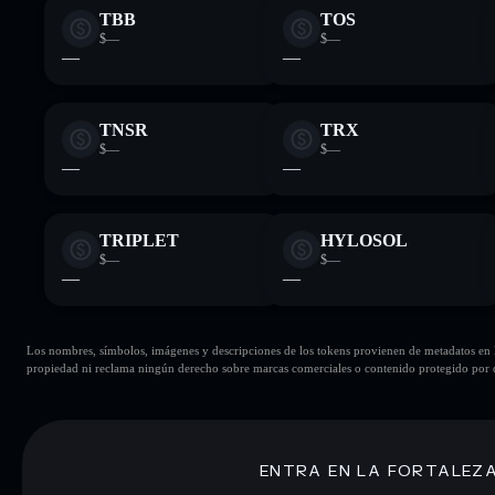
TBB
TOS
$—
$—
—
—
TNSR
TRX
$—
$—
—
—
TRIPLET
HYLOSOL
$—
$—
—
—
Los nombres, símbolos, imágenes y descripciones de los tokens provienen de metadatos en la 
propiedad ni reclama ningún derecho sobre marcas comerciales o contenido protegido por d
ENTRA EN LA FORTALEZ