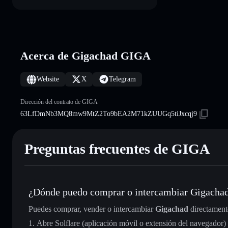
Acerca de Gigachad GIGA
Website
X
Telegram
Dirección del contrato de GIGA
63LfDmNb3MQ8mw9MtZ2To9bEA2M71kZUUGq5tiJxcqj9
Preguntas frecuentes de GIGA
¿Dónde puedo comprar o intercambiar Gigacha
Puedes comprar, vender o intercambiar
Gigachad
directament
Abre Solflare (aplicación móvil o extensión del navegador)