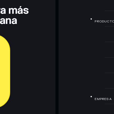
era más
lana
PRODUCT
EMPRESA