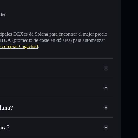
der
incipales DEXes de Solana para encontrar el mejor precio
DCA
(promedio de coste en dólares) para automatizar
 comprar Gigachad
.
lana?
C o miles de otros tokens de Solana con enrutamiento
d
 tu precio objetivo para GIGA
ura?
largo del tiempo
tera sin custodia
Solflare