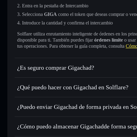
Entra en la pestaña de Intercambio
Selecciona
GIGA
como el token que deseas comprar o ven
Introduce la cantidad y confirma el intercambio
Solflare utiliza enrutamiento inteligente de órdenes en los pr
disponible para ti. También puedes fijar
órdenes límite
o usar
tus operaciones. Para obtener la guía completa, consulta
Cómo
¿Es seguro comprar Gigachad?
Gigachad
token verificado
¿Qué puedo hacer con Gigachad en Solflare?
Gigachad
cartera de Solflare
¿Puedo enviar Gigachad de forma privada en So
Intercambiar al instante
: operar con GIGA para SOL, USD
de órdenes inteligente para el mejor precio disponible
cartera de Solflare
agregador de privacida
Establecer órdenes límite
: automatizar las operaciones en
Gigachad
¿Cómo puedo almacenar Gigachadde forma seg
Utilizar DCA
: promedio de coste en dólares en GIGA a lo 
Gigachad
car