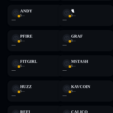
ANDY
🐈
$—
$—
—
—
PFIRE
GRAF
$—
$—
—
—
FITGIRL
MSTASH
$—
$—
—
—
HUZZ
KAVCOIN
$—
$—
—
—
REFI
CALICO