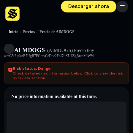
Descargar ahora
Menú
Inicio
/
Precios
/
Precio de AIMDOGS
AI MDOGS
(AIMDOGS)
Precio hoy
aimGVPg9zzR7UgB7FGmvCeDqe2FaJ7uXUZSgRnmMiWW
Risk status: Danger
Check detailed risk information below. Click to view the risk
overview section.
No price information available at this time.