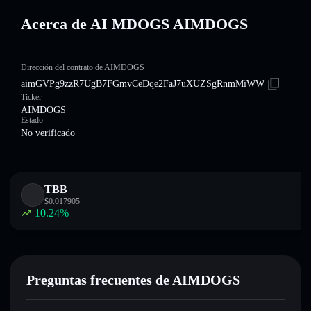
Acerca de AI MDOGS AIMDOGS
Dirección del contrato de AIMDOGS
aimGVPg9zzR7UgB7FGmvCeDqe2FaJ7uXUZSgRnmMiWW
Ticker
AIMDOGS
Estado
No verificado
TBB
$
0.017905
10.24
%
Preguntas frecuentes de AIMDOGS