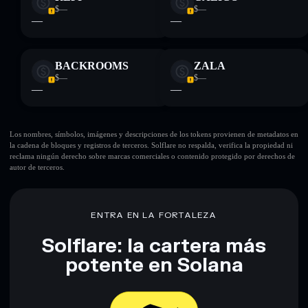
$—
$—
—
—
BACKROOMS
ZALA
$—
$—
—
—
Los nombres, símbolos, imágenes y descripciones de los tokens provienen de metadatos en
la cadena de bloques y registros de terceros. Solflare no respalda, verifica la propiedad ni
reclama ningún derecho sobre marcas comerciales o contenido protegido por derechos de
autor de terceros.
ENTRA EN LA FORTALEZA
Solflare: la cartera más
potente en Solana