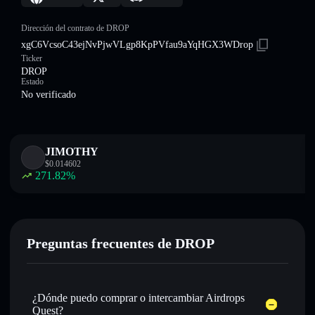
Dirección del contrato de DROP
xgC6VcsoC43ejNvPjwVLgp8KpPVfau9aYqHGX3WDrop
Ticker
DROP
Estado
No verificado
JIMOTHY
$
0.014602
271.82
%
Preguntas frecuentes de DROP
¿Dónde puedo comprar o intercambiar Airdrops
Quest?