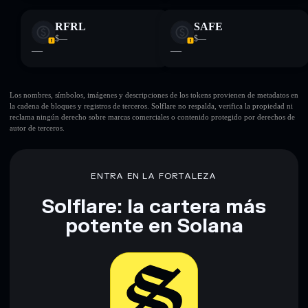
RFRL
SAFE
$—
$—
—
—
Los nombres, símbolos, imágenes y descripciones de los tokens provienen de metadatos en
la cadena de bloques y registros de terceros. Solflare no respalda, verifica la propiedad ni
reclama ningún derecho sobre marcas comerciales o contenido protegido por derechos de
autor de terceros.
ENTRA EN LA FORTALEZA
Solflare: la cartera más
potente en Solana