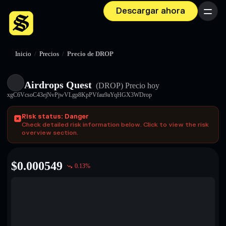
Descargar ahora
Menú
Inicio
/
Precios
/
Precio de DROP
Airdrops Quest
(DROP)
Precio hoy
xgC6VcsoC43ejNvPjwVLgp8KpPVfau9aYqHGX3WDrop
Risk status: Danger
Check detailed risk information below. Click to view the risk
overview section.
$
0.000549
0.13
%