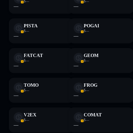
$—
$—
—
—
PISTA
POGAI
$—
$—
—
—
FATCAT
GEOM
$—
$—
—
—
TOMO
FROG
$—
$—
—
—
V2EX
COMAT
$—
$—
—
—