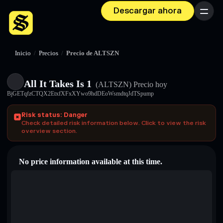
Descargar ahora
Menú
Inicio
/
Precios
/
Precio de ALTSZN
All It Takes Is 1
(ALTSZN)
Precio hoy
BjGETqfzCTQX2EtxfXFxXYwo9hdDEoWsmdtqJdTSpump
Risk status: Danger
Check detailed risk information below. Click to view the risk
overview section.
No price information available at this time.