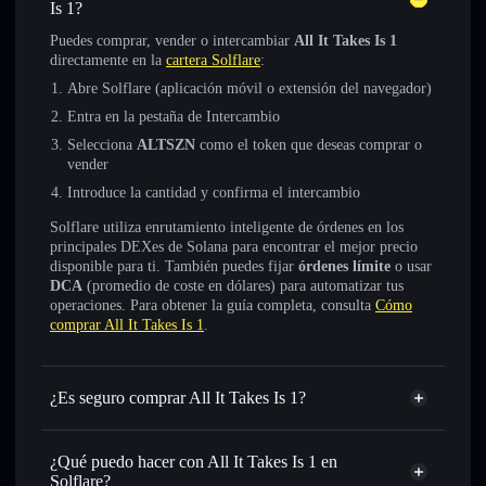
Is 1?
Puedes comprar, vender o intercambiar
All It Takes Is 1
directamente en la
cartera Solflare
:
Abre Solflare (aplicación móvil o extensión del navegador)
Entra en la pestaña de Intercambio
Selecciona
ALTSZN
como el token que deseas comprar o
vender
Introduce la cantidad y confirma el intercambio
Solflare utiliza enrutamiento inteligente de órdenes en los
principales DEXes de Solana para encontrar el mejor precio
disponible para ti. También puedes fijar
órdenes límite
o usar
DCA
(promedio de coste en dólares) para automatizar tus
operaciones. Para obtener la guía completa, consulta
Cómo
comprar All It Takes Is 1
.
¿Es seguro comprar All It Takes Is 1?
All It Takes Is 1
no está verificado
¿Qué puedo hacer con All It Takes Is 1 en
Solflare?