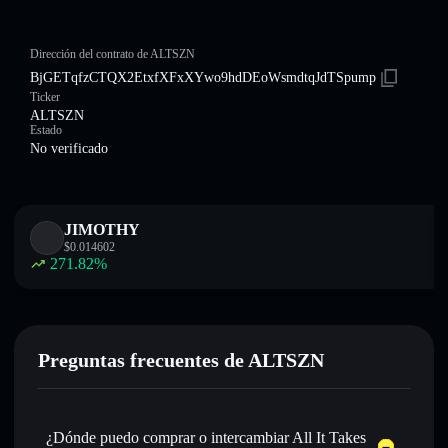
Dirección del contrato de ALTSZN
BjGETqfzCTQX2EtxfXFxXYwo9hdDEoWsmdtqJdTSpump
Ticker
ALTSZN
Estado
No verificado
JIMOTHY
$
0.014602
271.82
%
Preguntas frecuentes de ALTSZN
¿Dónde puedo comprar o intercambiar All It Takes