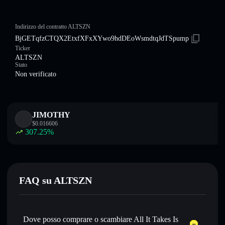
Indirizzo del contratto ALTSZN
BjGETqfzCTQX2EtxfXFxXYwo9hdDEoWsmdtqJdTSpump
Ticker
ALTSZN
Stato
Non verificato
JIMOTHY
$
0.016606
307.25
%
FAQ su ALTSZN
Dove posso comprare o scambiare All It Takes Is