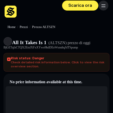
Scarica ora
Menu
Home
/
Prezzi
/
Prezzo ALTSZN
All It Takes Is 1
(ALTSZN)
prezzo di oggi
BjGETqfzCTQX2EtxfXFxXYwo9hdDEoWsmdtqJdTSpump
Risk status: Danger
Check detailed risk information below. Click to view the risk
overview section.
No price information available at this time.