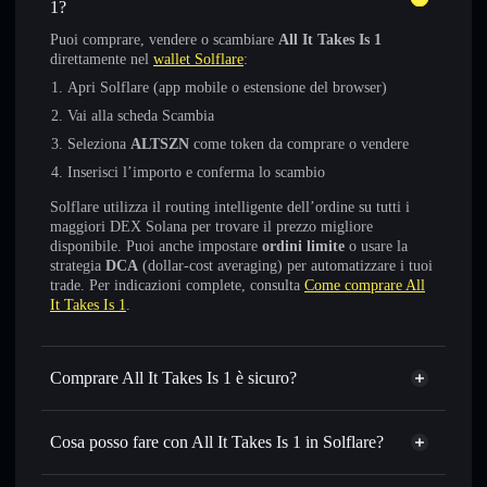
1?
Puoi comprare, vendere o scambiare
All It Takes Is 1
direttamente nel
wallet Solflare
:
Apri Solflare (app mobile o estensione del browser)
Vai alla scheda Scambia
Seleziona
ALTSZN
come token da comprare o vendere
Inserisci l’importo e conferma lo scambio
Solflare utilizza il routing intelligente dell’ordine su tutti i
maggiori DEX Solana per trovare il prezzo migliore
disponibile. Puoi anche impostare
ordini limite
o usare la
strategia
DCA
(dollar-cost averaging) per automatizzare i tuoi
trade. Per indicazioni complete, consulta
Come comprare All
It Takes Is 1
.
Comprare All It Takes Is 1 è sicuro?
All It Takes Is 1
non è verificato
Cosa posso fare con All It Takes Is 1 in Solflare?
All It Takes Is 1
wallet Solflare