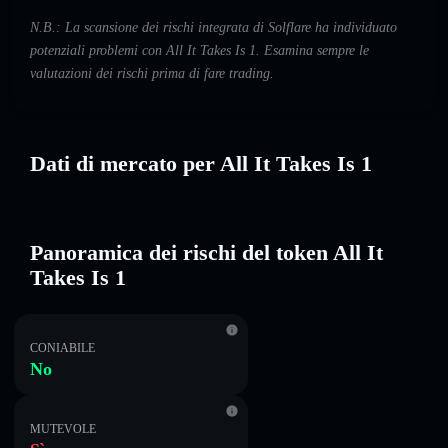
N.B.: La scansione dei rischi integrata di Solflare ha individuato
potenziali problemi con All It Takes Is 1. Esamina sempre le
valutazioni dei rischi prima di fare trading.
Dati di mercato per All It Takes Is 1
Panoramica dei rischi del token All It
Takes Is 1
CONIABILE
No
MUTEVOLE