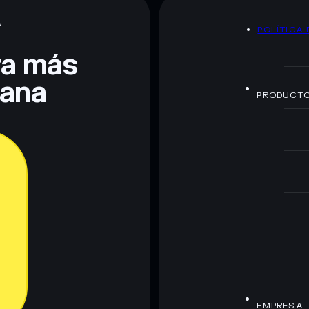
A
POLÍTICA 
te fines educativos y no constituye asesoramiento
nados por rugcheck.xyz.
era más
lana
PRODUCT
EMPRESA