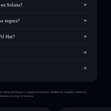
 en Solana?
 o miles de otros tokens de Solana con enrutamiento de
 tu precio objetivo para WIF
a segura?
argo del tiempo
cartera sin custodia
Solflare
licamente las carteras usando el agregador de privacidad
Ansem Wif Hat
Wif Hat?
agregador de privacidad
cio, volumen, capitalización de mercado y liquidez de
at
d1
in custodia donde tú controla tus claves privadas
WIF
cartera Solflare
10 principales
cadena de bloques y registros de terceros. Solflare no respalda, verifica la
sola cartera
erechos de autor de terceros.
Ansem Wif Hat
liquidez
80 % de concentración