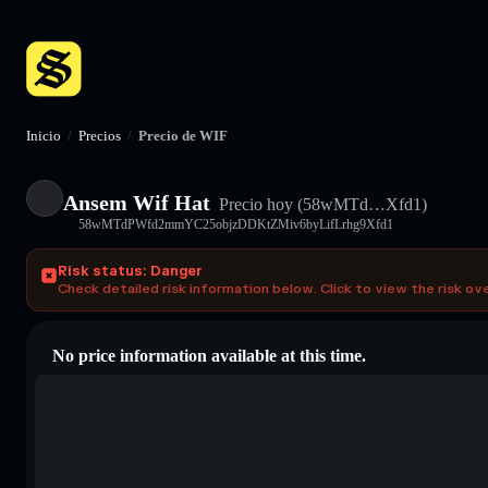
Inicio
/
Precios
/
Precio de WIF
Ansem Wif Hat
Precio hoy
(58wMTd…Xfd1)
58wMTdPWfd2mmYC25objzDDKtZMiv6byLifLrhg9Xfd1
Risk status: Danger
Check detailed risk information below. Click to view the risk ov
No price information available at this time.