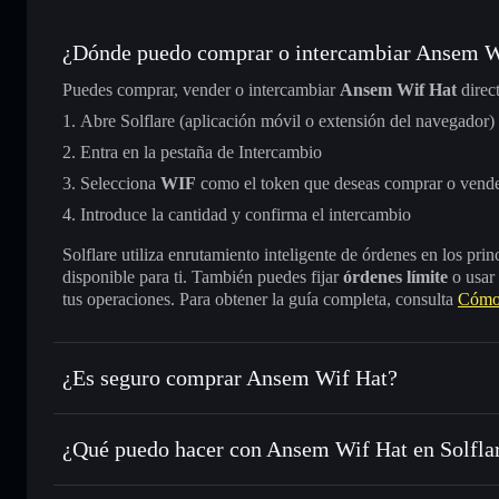
¿Dónde puedo comprar o intercambiar Ansem W
Puedes comprar, vender o intercambiar
Ansem Wif Hat
direc
Abre Solflare (aplicación móvil o extensión del navegador)
Entra en la pestaña de Intercambio
Selecciona
WIF
como el token que deseas comprar o vend
Introduce la cantidad y confirma el intercambio
Solflare utiliza enrutamiento inteligente de órdenes en los pr
disponible para ti. También puedes fijar
órdenes límite
o usar
tus operaciones. Para obtener la guía completa, consulta
Cómo
¿Es seguro comprar Ansem Wif Hat?
Ansem Wif Hat
no está verificado
¿Qué puedo hacer con Ansem Wif Hat en Solfla
Ansem Wif Hat
cartera de Solflare