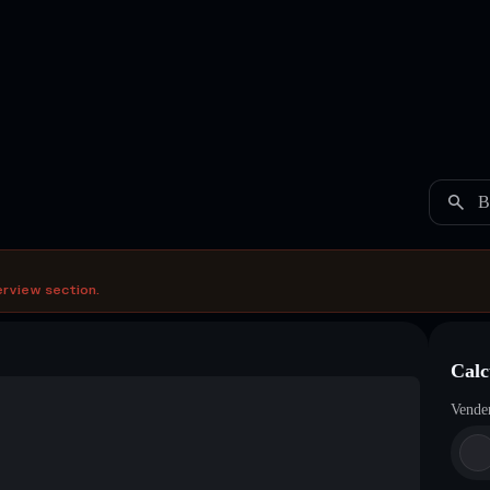
B
erview section.
Calc
Vende