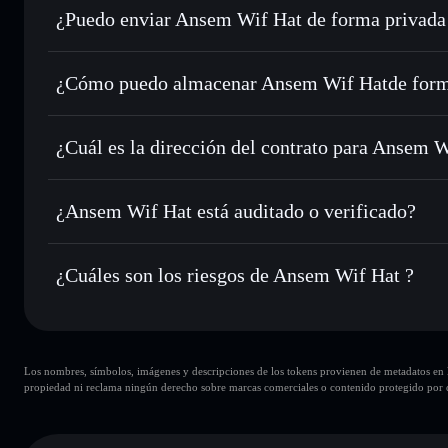
¿Puedo enviar Ansem Wif Hat de forma privada
Intercambiar al instante
: operar con WIF para SOL, USDC
órdenes inteligente para el mejor precio disponible
agregador de privacidad
Establecer órdenes límite
: automatizar las operaciones en
¿Cómo puedo almacenar Ansem Wif Hatde form
Utilizar DCA
: promedio de coste en dólares en WIF a lo l
Ansem Wif Hat
Enviar de forma privada
: transferir WIF sin vincular púb
Solflare
integrado de Solflare
¿Cuál es la dirección del contrato para Ansem 
Hacer un seguimiento en tiempo real
: monitorizar el pre
Ansem Wif H
WIF
58wMTdPWfd2mmYC25objzDDKtZMiv6byLifLrhg9Xf
¿Ansem Wif Hat está auditado o verificado?
Holdear de forma segura
: almacenar WIF en una cartera s
Ansem Wif Hat
no está verificado actualmente
¿Cuáles son los riesgos de Ansem Wif Hat ?
Principales riesgos para Ansem Wif Hat:
Los nombres, símbolos, imágenes y descripciones de los tokens provienen de metadatos en la 
carteras
Ansem Wif Hat
propiedad ni reclama ningún derecho sobre marcas comerciales o contenido protegido por d
Ansem Wif Hat
limitada
Ansem Wif Hat