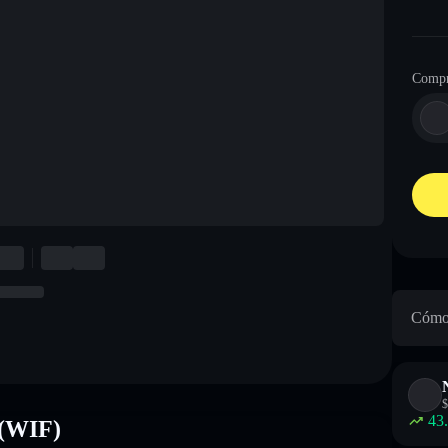
Compr
Cómo 
$
43
 (WIF)