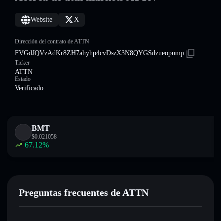
Website
X
Dirección del contrato de ATTN
FVGdJQVzAdKr8ZH7ahyhp4cvDszX3N8QYGSdzueopump
Ticker
ATTN
Estado
Verificado
BMT
$
0.021058
67.12
%
Preguntas frecuentes de ATTN