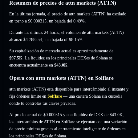
Resumen de precios de attn markets (ATTN)
En la última jornada, el precio de attn markets (ATTN) ha oscilado
en torno a
$0.000315
, un bajada del 0.49%
.
Durante las últimas 24 horas, el volumen de attn markets (ATTN)
alcanzó
$4.788254
,
una bajada of 98.15%
.
Su capitalización de mercado actual es aproximadamente de
$97.5K
. La liquidez en los principales DEXes de Solana se
encuentra actualmente en
$43.0K
.
Opera con attn markets (ATTN) en Solflare
attn markets (ATTN) está disponible para intercámbialo al instante y
fija órdenes límite en
Solflare
— una cartera Solana sin custodia
donde tú controlas tus claves privadas.
Al precio actual de $0.000315 y con liquidez de DEX de $43.0K,
los intercambios de ATTN en Solflare se ejecutan con una variación
de precio mínima gracias al enrutamiento inteligente de órdenes en
los principales DEXes de Solana.