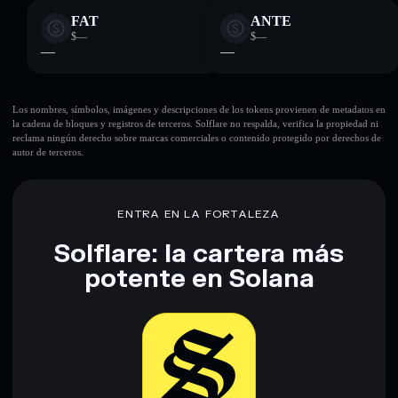
FAT
ANTE
$—
$—
—
—
Los nombres, símbolos, imágenes y descripciones de los tokens provienen de metadatos en
la cadena de bloques y registros de terceros. Solflare no respalda, verifica la propiedad ni
reclama ningún derecho sobre marcas comerciales o contenido protegido por derechos de
autor de terceros.
ENTRA EN LA FORTALEZA
Solflare: la cartera más
potente en Solana