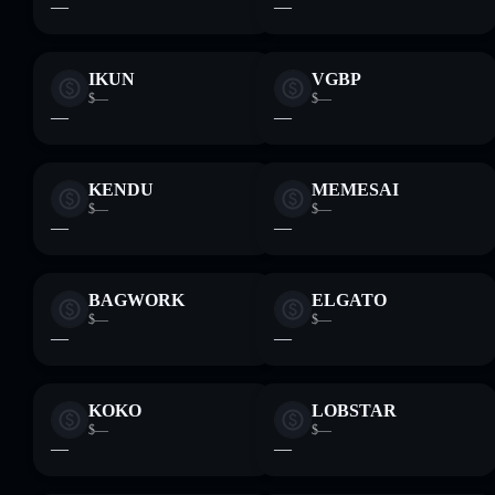
—
—
IKUN
VGBP
$—
$—
—
—
KENDU
MEMESAI
$—
$—
—
—
BAGWORK
ELGATO
$—
$—
—
—
KOKO
LOBSTAR
$—
$—
—
—