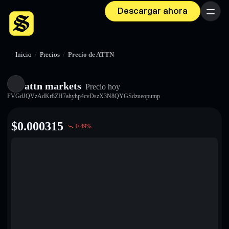
Descargar ahora
Menú
Inicio
/
Precios
/
Precio de ATTN
attn markets
Precio hoy
FVGdJQVzAdKr8ZH7ahyhp4cvDszX3N8QYGSdzueopump
$
0.000315
0.49
%