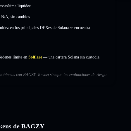
scasísima liquidez.
ó
N/A
,
sin cambios
.
quidez en los principales DEXes de Solana se encuentra
rdenes límite en
Solflare
— una cartera Solana sin custodia
 problemas con BAGZY. Revisa siempre las evaluaciones de riesgo
 tokens de BAGZY