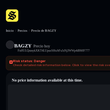
Inicio
/
Precios
/
Precio de BAGZY
BAGZY
Precio hoy
FnffULQnmykXKT4LUpusSHoJtFxJzNj3WWp4iBMfF777
Risk status: Danger
Check detailed risk information below. Click to view the risk ov
No price information available at this time.