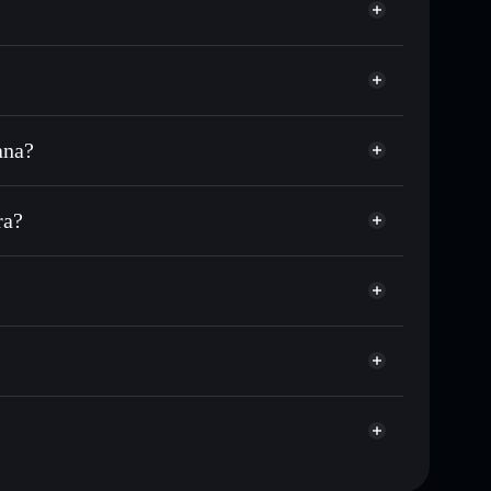
ana?
SDC o miles de otros tokens de Solana con
sponible
n tu precio objetivo para BAGZY
ra?
o largo del tiempo
ra sin custodia
Solflare
públicamente las carteras usando el agregador de
BAGZY
?
agregador de privacidad
cio, volumen, capitalización de mercado y liquidez de
777
a sin custodia donde tú controla tus claves privadas
BAGZY
cartera Solflare