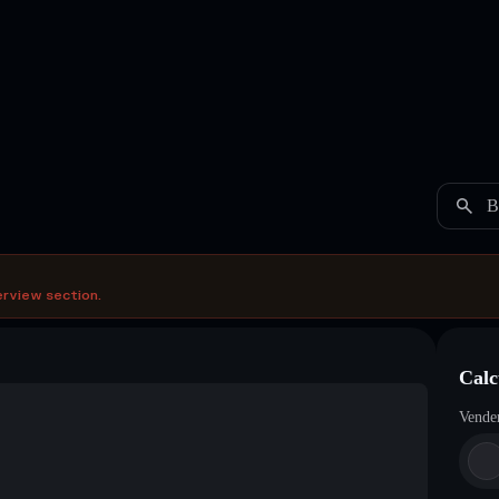
B
erview section.
Calc
Vende