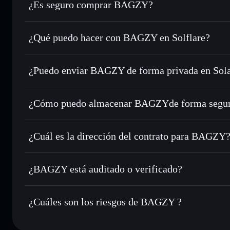
¿Es seguro comprar BAGZY?
BAGZY
no está verificado
¿Qué puedo hacer con BAGZY en Solflare?
BAGZY
cartera de Solflare
¿Puedo enviar BAGZY de forma privada en Sol
Intercambiar al instante
: operar con BAGZY para SOL, U
enrutamiento de órdenes inteligente para el mejor precio di
agregador de privacidad
Establecer órdenes límite
: automatizar las operaciones e
¿Cómo puedo almacenar BAGZYde forma segu
Utilizar DCA
: promedio de coste en dólares en BAGZY a l
BAGZY
carte
Enviar de forma privada
: transferir BAGZY sin vincular 
Solflare
privacidad integrado de Solflare
¿Cuál es la dirección del contrato para BAGZY
Hacer un seguimiento en tiempo real
: monitorizar el pre
BAGZY
BAGZY
FnffULQnmykXKT4LUpusSHoJtFxJzNj3WWp4iBMfF
¿BAGZY está auditado o verificado?
Holdear de forma segura
: almacenar BAGZY en una carter
BAGZY
no está verificado actualmente
¿Cuáles son los riesgos de BAGZY ?
Principales riesgos para BAGZY: