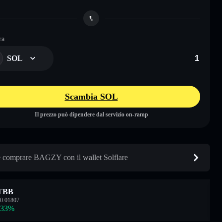
ra
SOL
Scambia SOL
Il prezzo può dipendere dal servizio on-ramp
comprare BAGZY con il wallet Solflare
TBB
0.01807
.33
%