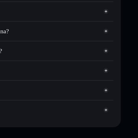
ana?
C o in migliaia di altri token Solana al prezzo
ezzo desiderato di BAGZY
?
 su BAGZY nel tempo
allet non-custodial
Solflare
egare pubblicamente i wallet usando l’Aggregatore di
BAGZY
Aggregatore di privacy
italizzazione di mercato e liquidità di BAGZY
let non-custodial all’interno del quale hai il pieno ed
777
BAGZY
wallet Solflare
10 maggiori