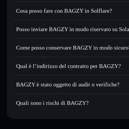
BAGZY
non è verificato
Cosa posso fare con BAGZY in Solflare?
BAGZY
wallet Solflare
Posso inviare BAGZY in modo riservato su Sol
Scambiare istantaneamente
— scambia BAGZY in SOL, USD
migliore con il routing intelligente dell’ordine
Aggregatore di privacy
Impostare ordini limite
— automatizza i tuoi trade al pr
Come posso conservare BAGZY in modo sicuro
Usare il DCA
— applica la strategia dollar-cost average
BAGZY
w
Inviare in modo riservato
— trasferisci BAGZY senza coll
Solflare
privacy incorporato di Solflare
Qual è l’indirizzo del contratto per BAGZY?
Monitorare in tempo reale
— conosci prezzo, volume, cap
BAGZY
Conservare in modo sicuro
— tieni i tuoi BAGZY in un wal
FnffULQnmykXKT4LUpusSHoJtFxJzNj3WWp4iBMfF
BAGZY è stato oggetto di audit o verifiche?
esclusivo controllo delle tue chiavi private
BAGZY
non è verificato
Quali sono i rischi di BAGZY?
Rischi principali di BAGZY: