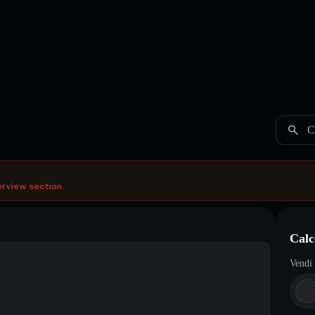
C
erview section.
Calc
Vendi