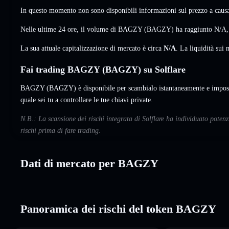
In questo momento non sono disponibili informazioni sul prezzo a causa 
Nelle ultime 24 ore, il volume di BAGZY (BAGZY) ha raggiunto
N/A
La sua attuale capitalizzazione di mercato è circa
N/A
. La liquidità su
Fai trading BAGZY (BAGZY) su Solflare
BAGZY (BAGZY) è disponibile per scambialo istantaneamente e imposta
quale sei tu a controllare le tue chiavi private.
N.B.: La scansione dei rischi integrata di Solflare ha individuato pote
rischi prima di fare trading.
Dati di mercato per BAGZY
Panoramica dei rischi del token BAGZY