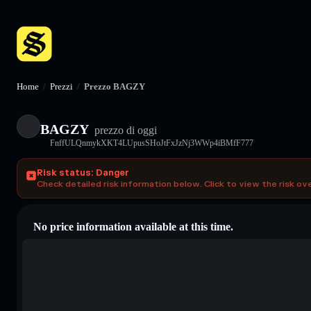
Home
/
Prezzi
/
Prezzo BAGZY
BAGZY
prezzo di oggi
FnffULQnmykXKT4LUpusSHoJtFxJzNj3WWp4iBMfF777
Risk status: Danger
Check detailed risk information below. Click to view the risk ov
No price information available at this time.