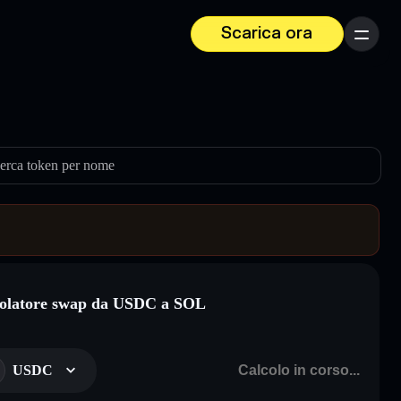
Scarica ora
Menu
erca token per nome
olatore swap da USDC a SOL
USDC