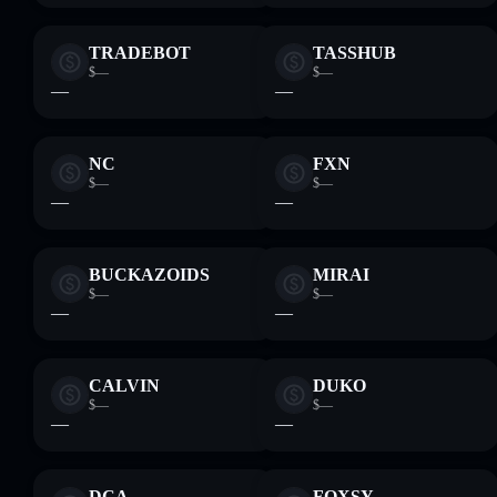
TRADEBOT
TASSHUB
$—
$—
—
—
NC
FXN
$—
$—
—
—
BUCKAZOIDS
MIRAI
$—
$—
—
—
CALVIN
DUKO
$—
$—
—
—
DCA
FOXSY