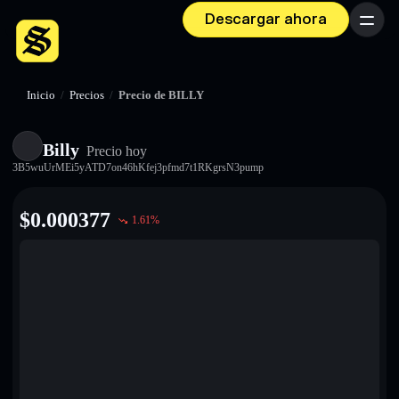
Descargar ahora
Menú
Inicio
/
Precios
/
Precio de BILLY
Billy
Precio hoy
3B5wuUrMEi5yATD7on46hKfej3pfmd7t1RKgrsN3pump
$
0.000377
1.61
%