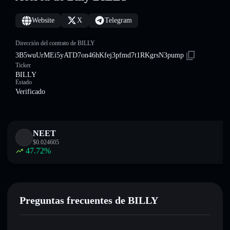
Website
X
Telegram
Dirección del contrato de BILLY
3B5wuUrMEi5yATD7on46hKfej3pfmd7t1RKgrsN3pump
Ticker
BILLY
Estado
Verificado
NEET
$
0.024605
47.72
%
Preguntas frecuentes de BILLY