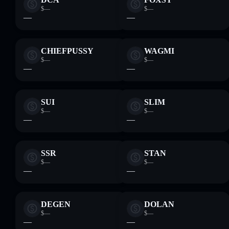
$—
$—
—
—
CHIEFPUSSY
WAGMI
$—
$—
—
—
SUI
SLIM
$—
$—
—
—
SSR
STAN
$—
$—
—
—
DEGEN
DOLAN
$—
$—
—
—