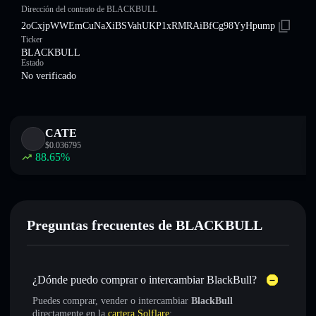
Dirección del contrato de BLACKBULL
2oCxjpWWEmCuNaXiBSVahUKP1xRMRAiBfCg98YyHpump
Ticker
BLACKBULL
Estado
No verificado
CATE
$
0.036795
88.65
%
Preguntas frecuentes de BLACKBULL
¿Dónde puedo comprar o intercambiar BlackBull?
Puedes comprar, vender o intercambiar
BlackBull
directamente en la
cartera Solflare
: