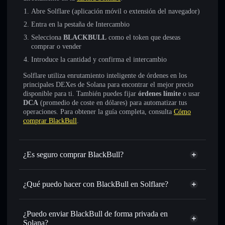
Abre Solflare (aplicación móvil o extensión del navegador)
Entra en la pestaña de Intercambio
Selecciona
BLACKBULL
como el token que deseas
comprar o vender
Introduce la cantidad y confirma el intercambio
Solflare utiliza enrutamiento inteligente de órdenes en los
principales DEXes de Solana para encontrar el mejor precio
disponible para ti. También puedes fijar
órdenes límite
o usar
DCA
(promedio de coste en dólares) para automatizar tus
operaciones. Para obtener la guía completa, consulta
Cómo
comprar BlackBull
.
¿Es seguro comprar BlackBull?
BlackBull
no está verificado
¿Qué puedo hacer con BlackBull en Solflare?
BlackBull
cartera de Solflare
Intercambiar al instante
: operar con BLACKBULL para
¿Puedo enviar BlackBull de forma privada en
SOL, USDC o miles de otros tokens de Solana con
Solana?