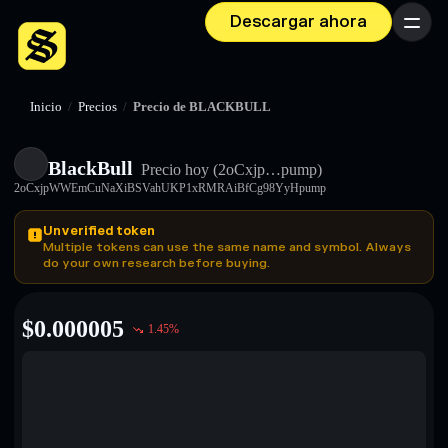
Descargar ahora
Menú
Inicio
/
Precios
/
Precio de BLACKBULL
BlackBull
Precio hoy
(2oCxjp…pump)
2oCxjpWWEmCuNaXiBSVahUKP1xRMRAiBfCg98YyHpump
Unverified token
Multiple tokens can use the same name and symbol. Always
do your own research before buying.
$
0.000005
1.45
%