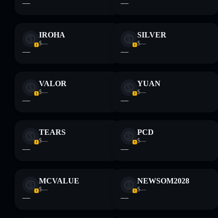
—
—
IROHA
SILVER
$—
$—
—
—
VALOR
YUAN
$—
$—
—
—
TEARS
PCD
$—
$—
—
—
MCVALUE
NEWSOM2028
$—
$—
—
—