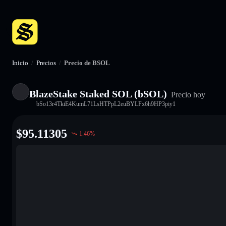
Inicio
/
Precios
/
Precio de BSOL
BlazeStake Staked SOL (bSOL)
Precio hoy
bSo13r4TkiE4KumL71LsHTPpL2euBYLFx6h9HP3piy1
$
95.11305
1.46
%