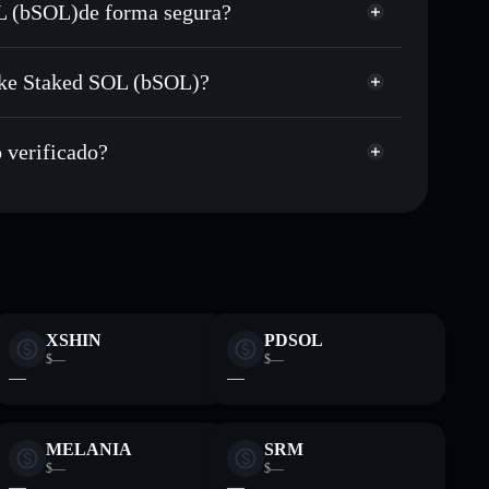
L (bSOL)de forma segura?
largo del tiempo
 (bSOL)
cartera sin custodia
Solflare
úblicamente las carteras usando el agregador de privacidad
take Staked SOL (bSOL)?
agregador de
cio, volumen, capitalización de mercado y liquidez de
Staked SOL (bSOL)
 verificado?
sin custodia donde tú controla tus claves privadas
BSOL
cartera Solflare
XSHIN
PDSOL
$—
$—
—
—
MELANIA
SRM
$—
$—
—
—