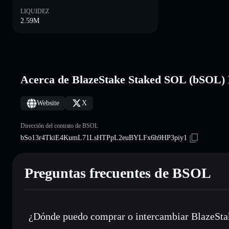
LIQUIDEZ
2.59M
Acerca de BlazeStake Staked SOL (bSOL
Website
X
Dirección del contrato de BSOL
bSo13r4TkiE4KumL71LsHTPpL2euBYLFx6h9HP3piy1
Preguntas frecuentes de BSOL
¿Dónde puedo comprar o intercambiar BlazeSt