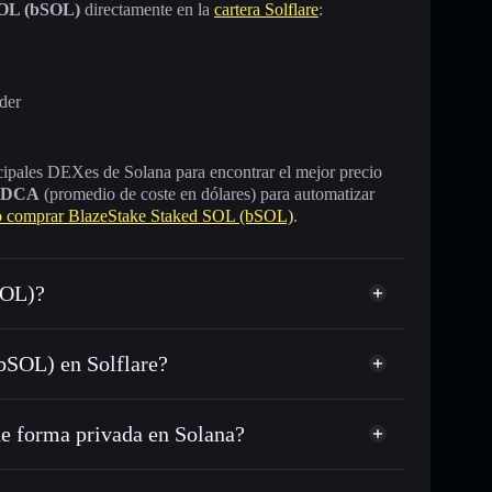
SOL (bSOL)
directamente en la
cartera Solflare
:
der
incipales DEXes de Solana para encontrar el mejor precio
DCA
(promedio de coste en dólares) para automatizar
 comprar BlazeStake Staked SOL (bSOL)
.
SOL)?
bSOL) en Solflare?
re
e forma privada en Solana?
C o miles de otros tokens de Solana con enrutamiento
d
 tu precio objetivo para BSOL