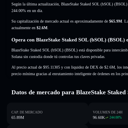
Según la última actualización, BlazeStake Staked SOL (bSOL) (BSOL)
244.00%
en un día.
Su capitalización de mercado actual es aproximadamente de
$65.9M
. L
actualmente en
$2.6M
.
Opera con BlazeStake Staked SOL (bSOL) (BSOL) e
BlazeStake Staked SOL (bSOL) (BSOL) está disponible para intercámbial
Solana sin custodia donde tú controlas tus claves privadas.
Al precio actual de $95.11305 y con liquidez de DEX de $2.6M, los int
precio mínima gracias al enrutamiento inteligente de órdenes en los pr
Datos de mercado para BlazeStake Stake
CAP. DE MERCADO
VOLUMEN DE 24H
65.89M
96.60K
244.00
%