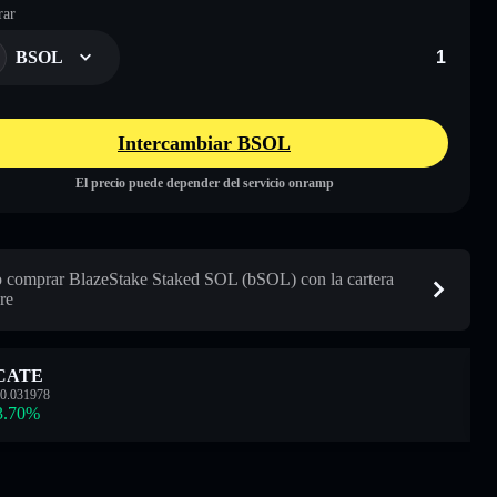
ar
BSOL
Intercambiar BSOL
El precio puede depender del servicio onramp
comprar BlazeStake Staked SOL (bSOL) con la cartera
re
CATE
0.031978
3.70
%