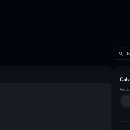
B
Calc
Vende