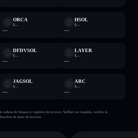
ORCA
HSOL
$—
$—
—
—
DFDVSOL
LAYER
$—
$—
—
—
JAGSOL
ARC
$—
$—
—
—
cadena de bloques y registros de terceros. Solflare no respalda, verifica la
erechos de autor de terceros.