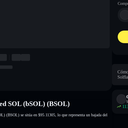
Compr
Cómo 
Solfla
$
aked SOL (bSOL) (BSOL)
11
SOL) (BSOL) se sitúa en
$95.11305
, lo que representa un bajada del