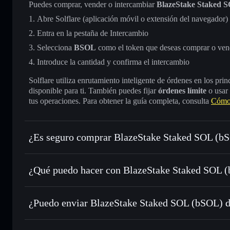
Puedes comprar, vender o intercambiar
BlazeStake Staked 
Abre Solflare (aplicación móvil o extensión del navegador)
Entra en la pestaña de Intercambio
Selecciona
BSOL
como el token que deseas comprar o ven
Introduce la cantidad y confirma el intercambio
Solflare utiliza enrutamiento inteligente de órdenes en los pr
disponible para ti. También puedes fijar
órdenes límite
o usar
tus operaciones. Para obtener la guía completa, consulta
Cómo
¿Es seguro comprar BlazeStake Staked SOL (b
BlazeStake Staked SOL (bSOL)
token verificado
¿Qué puedo hacer con BlazeStake Staked SOL (
BlazeStake Staked SOL (bSOL)
cartera de Solfla
¿Puedo enviar BlazeStake Staked SOL (bSOL) d
Intercambiar al instante
: operar con BSOL para SOL, USD
de órdenes inteligente para el mejor precio disponible
cartera de Solflare
agregador de privacida
Establecer órdenes límite
: automatizar las operaciones en