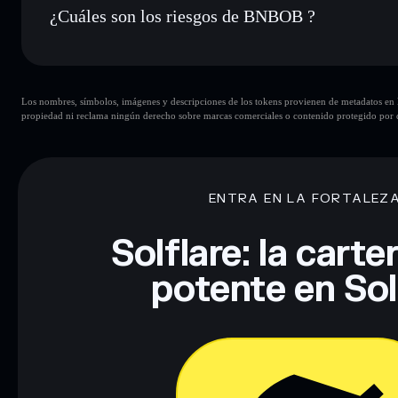
¿Cuáles son los riesgos de BNBOB ?
Principales riesgos para BNBOB:
Los nombres, símbolos, imágenes y descripciones de los tokens provienen de metadatos en la 
propiedad ni reclama ningún derecho sobre marcas comerciales o contenido protegido por d
Descargo de responsabilidad: Esta información tiene únicamen
financiero. Investiga siempre por tu cuenta. Datos proporcio
ENTRA EN LA FORTALEZ
Solflare: la cart
potente en So