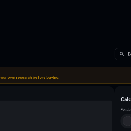
B
your own research before buying.
Calc
Vende