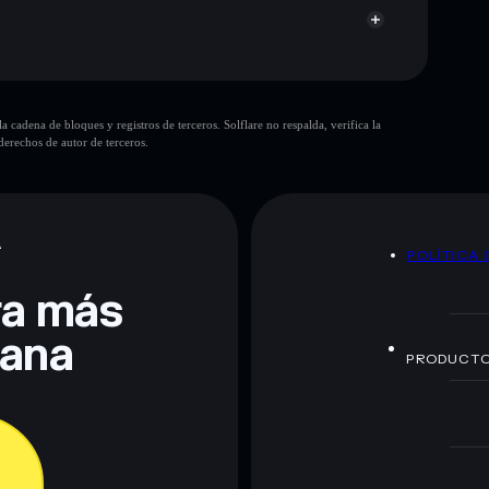
cadena de bloques y registros de terceros. Solflare no respalda, verifica la
erechos de autor de terceros.
te fines educativos y no constituye asesoramiento
nados por rugcheck.xyz.
A
POLÍTICA 
era más
lana
PRODUCT