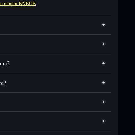
 comprar BNBOB
.
ana?
SDC o miles de otros tokens de Solana con
sponible
n tu precio objetivo para BNBOB
ra?
o largo del tiempo
ra sin custodia
Solflare
públicamente las carteras usando el agregador de
BNBOB
?
agregador de privacidad
cio, volumen, capitalización de mercado y liquidez de
ump
a sin custodia donde tú controla tus claves privadas
BNBOB
cartera Solflare