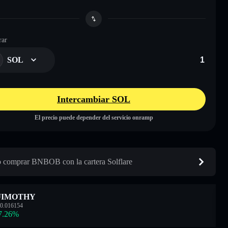
ar
SOL
Intercambiar SOL
El precio puede depender del servicio onramp
comprar BNBOB con la cartera Solflare
JIMOTHY
0.016154
7.26
%