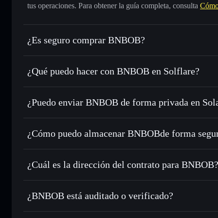
tus operaciones. Para obtener la guía completa, consulta
Cómo
¿Es seguro comprar BNBOB?
BNBOB
no está verificado
¿Qué puedo hacer con BNBOB en Solflare?
BNBOB
cartera de Solflare
¿Puedo enviar BNBOB de forma privada en Sol
Intercambiar al instante
: operar con BNBOB para SOL, U
enrutamiento de órdenes inteligente para el mejor precio di
agregador de privacidad
Establecer órdenes límite
: automatizar las operaciones e
¿Cómo puedo almacenar BNBOBde forma segu
Utilizar DCA
: promedio de coste en dólares en BNBOB a l
BNBOB
carte
Enviar de forma privada
: transferir BNBOB sin vincular 
Solflare
privacidad integrado de Solflare
¿Cuál es la dirección del contrato para BNBOB
Hacer un seguimiento en tiempo real
: monitorizar el pre
BNBOB
BNBOB
7QpZLrGDR3ciaYrSYYkEb4yx7Fnn8jC4KQnT6Mkhp
¿BNBOB está auditado o verificado?
Holdear de forma segura
: almacenar BNBOB en una carter
BNBOB
no está verificado actualmente