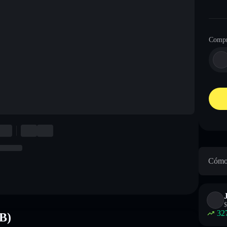
Compr
Cómo 
$
32
B)