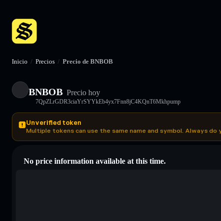
Inicio
/
Precios
/
Precio de BNBOB
BNBOB
Precio hoy
7QpZLrGDR3ciaYrSYYkEb4yx7Fnn8jC4KQnT6Mkhpump
Unverified token
Multiple tokens can use the same name and symbol. Always do 
No price information available at this time.