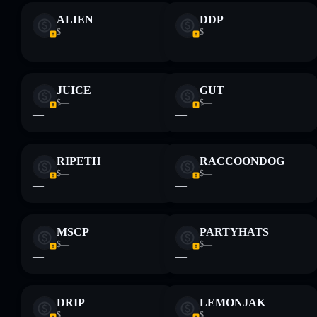
ALIEN
DDP
$—
$—
—
—
JUICE
GUT
$—
$—
—
—
RIPETH
RACCOONDOG
$—
$—
—
—
MSCP
PARTYHATS
$—
$—
—
—
DRIP
LEMONJAK
$—
$—