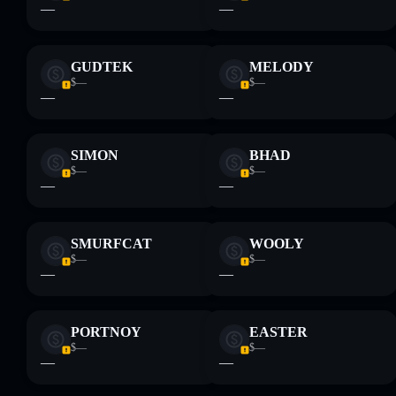
proporcionados por rugcheck.xyz.
—
—
GUDTEK
MELODY
$—
$—
—
—
SIMON
BHAD
$—
$—
—
—
SMURFCAT
WOOLY
$—
$—
—
—
PORTNOY
EASTER
$—
$—
—
—