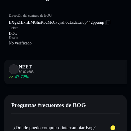
Dirección del contrato de BOG
EXgaZEkfdJMGhaK6uMcC7qnsFodEsdaLii8p442ppump
Ticker
BOG
Estado
No verificado
NEET
$
0.024605
47.72
%
Preguntas frecuentes de BOG
¿Dónde puedo comprar o intercambiar Bog?