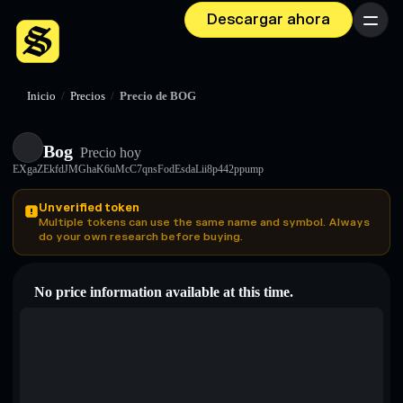
Descargar ahora
Menú
Inicio
/
Precios
/
Precio de BOG
Bog
Precio hoy
EXgaZEkfdJMGhaK6uMcC7qnsFodEsdaLii8p442ppump
Unverified token
Multiple tokens can use the same name and symbol. Always
do your own research before buying.
No price information available at this time.