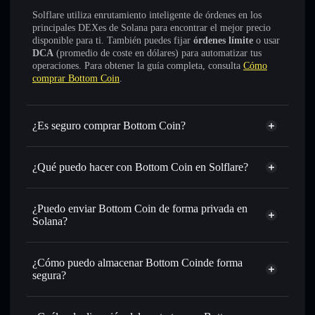
Solflare utiliza enrutamiento inteligente de órdenes en los
principales DEXes de Solana para encontrar el mejor precio
disponible para ti. También puedes fijar
órdenes límite
o usar
DCA
(promedio de coste en dólares) para automatizar tus
operaciones. Para obtener la guía completa, consulta
Cómo
comprar Bottom Coin
.
¿Es seguro comprar Bottom Coin?
Bottom Coin
no está verificado
¿Qué puedo hacer con Bottom Coin en Solflare?
Bottom Coin
cartera de Solflare
Intercambiar al instante
: operar con BOTTOM para
¿Puedo enviar Bottom Coin de forma privada en
SOL, USDC o miles de otros tokens de Solana con
Solana?
enrutamiento de órdenes inteligente para el mejor precio
agregador de privacidad
disponible
¿Cómo puedo almacenar Bottom Coinde forma
Establecer órdenes límite
: automatizar las operaciones en
segura?
tu precio objetivo para BOTTOM
Utilizar DCA
: promedio de coste en dólares en BOTTOM
Bottom Coin
a lo largo del tiempo
cartera sin custodia
Solflare