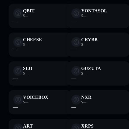
QBIT
YONTASOL
$—
$—
—
—
CHEESE
CRYBB
$—
$—
—
—
SLO
GUZUTA
$—
$—
—
—
VOICEBOX
NXR
$—
$—
—
—
ART
XRPS