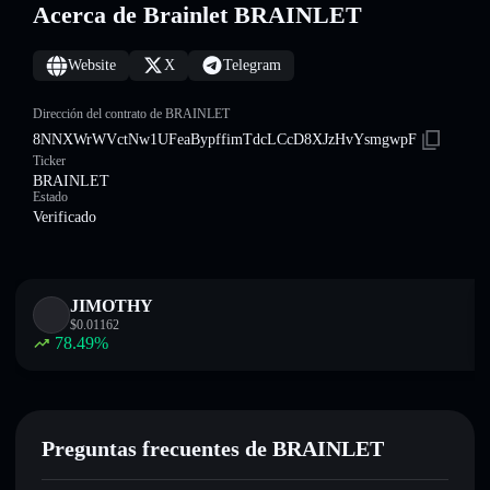
Acerca de Brainlet BRAINLET
Website
X
Telegram
Dirección del contrato de BRAINLET
8NNXWrWVctNw1UFeaBypffimTdcLCcD8XJzHvYsmgwpF
Ticker
BRAINLET
Estado
Verificado
JIMOTHY
$
0.01162
78.49
%
Preguntas frecuentes de BRAINLET