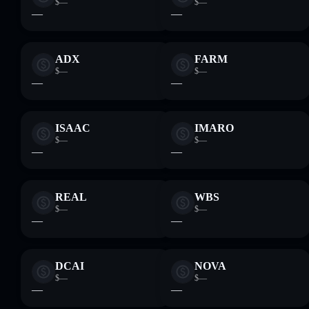
$—
$—
—
—
ADX
FARM
$—
$—
—
—
ISAAC
IMARO
$—
$—
—
—
REAL
WBS
$—
$—
—
—
DCAI
NOVA
$—
$—
—
—