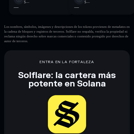
$—
$—
—
—
Los nombres, símbolos, imágenes y descripciones de los tokens provienen de metadatos en
la cadena de bloques y registros de terceros. Solflare no respalda, verifica la propiedad ni
reclama ningún derecho sobre marcas comerciales o contenido protegido por derechos de
autor de terceros.
ENTRA EN LA FORTALEZA
Solflare: la cartera más
potente en Solana
Descargar ahora