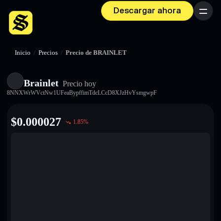
Descargar ahora
Menú
Inicio
/
Precios
/
Precio de BRAINLET
Brainlet
Precio hoy
8NNXWrWVctNw1UFeaBypffimTdcLCcD8XJzHvYsmgwpF
$
0.000027
1.85
%