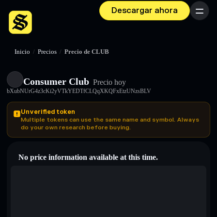
Descargar ahora
Menú
Inicio
/
Precios
/
Precio de CLUB
Consumer Club
Precio hoy
bXubNUrG4z3cKi2yVTkYEDTfCLQqXKQFxEtzUNzsBLV
Unverified token
Multiple tokens can use the same name and symbol. Always
do your own research before buying.
No price information available at this time.