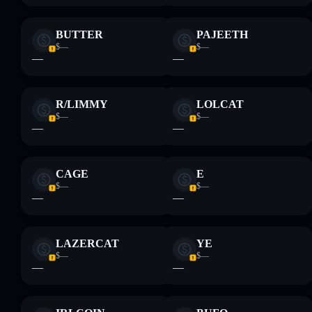
BUTTER
PAJEETH
$—
$—
—
—
R/LIMMY
LOLCAT
$—
$—
—
—
CAGE
E
$—
$—
—
—
LAZERCAT
YE
$—
$—
—
—