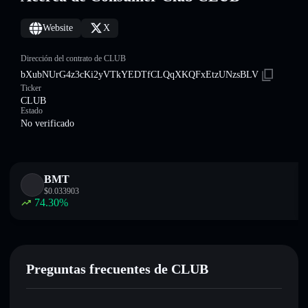
Website
X
Dirección del contrato de CLUB
bXubNUrG4z3cKi2yVTkYEDTfCLQqXKQFxEtzUNzsBLV
Ticker
CLUB
Estado
No verificado
BMT
$
0.033903
74.30
%
Preguntas frecuentes de CLUB