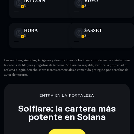
IRLCOIN
BUFO
$—
$—
—
—
HOBA
$ASSET
$—
$—
—
—
Los nombres, símbolos, imágenes y descripciones de los tokens provienen de metadatos en
la cadena de bloques y registros de terceros. Solflare no respalda, verifica la propiedad ni
reclama ningún derecho sobre marcas comerciales o contenido protegido por derechos de
autor de terceros.
ENTRA EN LA FORTALEZA
Solflare: la cartera más
potente en Solana