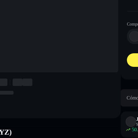
Compr
Cómo 
$
50
XYZ)