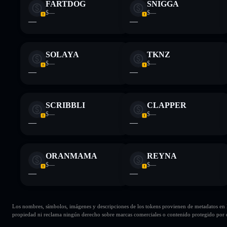
FARTDOG
SNIGGA
$—
$—
—
—
SOLAYA
TKNZ
$—
$—
—
—
SCRIBBLI
CLAPPER
$—
$—
—
—
ORANMAMA
REYNA
$—
$—
—
—
Los nombres, símbolos, imágenes y descripciones de los tokens provienen de metadatos en la 
propiedad ni reclama ningún derecho sobre marcas comerciales o contenido protegido por d