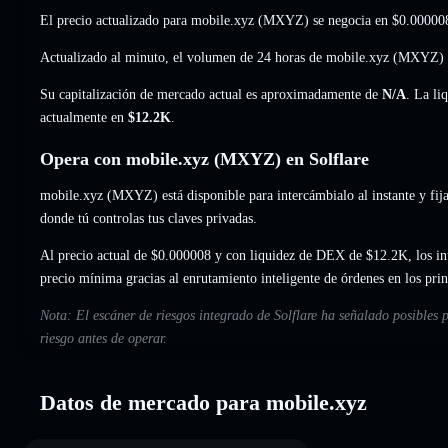
El precio actualizado para mobile.xyz (MXYZ) se negocia en
$0.00000
Actualizado al minuto, el volumen de 24 horas de mobile.xyz (MXYZ) 
Su capitalización de mercado actual es aproximadamente de
N/A
. La li
actualmente en
$12.2K
.
Opera con mobile.xyz (MXYZ) en Solflare
mobile.xyz (MXYZ) está disponible para intercámbialo al instante y fija
donde tú controlas tus claves privadas.
Al precio actual de $0.000008 y con liquidez de DEX de $12.2K, los i
precio mínima gracias al enrutamiento inteligente de órdenes en los pr
Nota: El escáner de riesgos integrado de Solflare ha señalado posibles 
riesgo antes de operar.
Datos de mercado para mobile.xyz