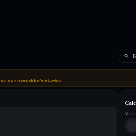
B
your own research before buying.
Calc
Vende