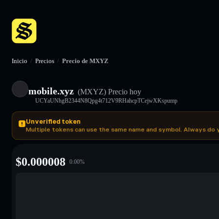
Inicio
/
Precios
/
Precio de MXYZ
mobile.xyz
(MXYZ)
Precio hoy
UCYaUNhgB2344N8Qpg4t712V9RHahcpTCejwXKspump
Unverified token
Multiple tokens can use the same name and symbol. Always do 
$
0.000008
0.00
%