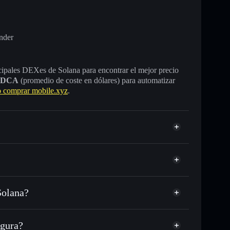
nder
incipales DEXes de Solana para encontrar el mejor precio
DCA
(promedio de coste en dólares) para automatizar
comprar mobile.xyz
.
Solana?
DC o miles de otros tokens de Solana con enrutamiento
n tu precio objetivo para MXYZ
gura?