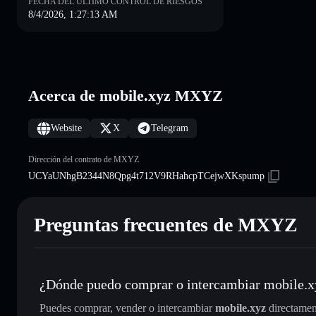
FECHA DEL ÚLTIMO CONTROL DE RIESGOS
8/4/2026, 1:27:13 AM
Acerca de mobile.xyz MXYZ
Website
X
Telegram
Dirección del contrato de MXYZ
UCYaUNhgB2344N8Qpg4t712V9RHahcpTCejwXKspump
Preguntas frecuentes de MXYZ
¿Dónde puedo comprar o intercambiar mobile.x
Puedes comprar, vender o intercambiar
mobile.xyz
directamen