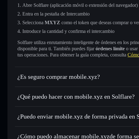
Abre Solflare (aplicación móvil o extensión del navegador)
Entra en la pestaña de Intercambio
Selecciona
MXYZ
como el token que deseas comprar o ve
Introduce la cantidad y confirma el intercambio
Solflare utiliza enrutamiento inteligente de órdenes en los pr
disponible para ti. También puedes fijar
órdenes límite
o usar
tus operaciones. Para obtener la guía completa, consulta
Cómo 
¿Es seguro comprar mobile.xyz?
mobile.xyz
no está verificado
¿Qué puedo hacer con mobile.xyz en Solflare?
mobile.xyz
cartera de Solflare
¿Puedo enviar mobile.xyz de forma privada en 
Intercambiar al instante
: operar con MXYZ para SOL, US
de órdenes inteligente para el mejor precio disponible
agregador de privacidad
Establecer órdenes límite
: automatizar las operaciones e
¿Cómo puedo almacenar mobile.xyzde forma se