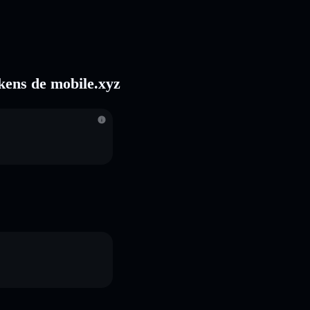
okens de mobile.xyz
S