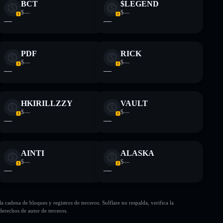
BCT
$LEGEND
$—
$—
—
—
PDF
RICK
$—
$—
—
—
HKIRILLZZY
VAULT
$—
$—
—
—
AINTI
ALASKA
$—
$—
—
—
cadena de bloques y registros de terceros. Solflare no respalda, verifica la
erechos de autor de terceros.