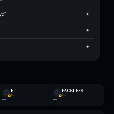
 largo del tiempo
rtera sin custodia
Solflare
úblicamente las carteras usando el agregador de
mobile.xyz
xyz?
agregador de privacidad
cio, volumen, capitalización de mercado y liquidez de
mp
sin custodia donde tú controla tus claves privadas
MXYZ
cartera Solflare
te fines educativos y no constituye asesoramiento
nados por rugcheck.xyz.
E
FACELESS
$—
$—
—
—