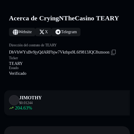
Acerca de CryingNTheCasino TEARY
Website
X
Telegram
Dirección del contrato de TEARY
DbVhWYxBv9jyQdARFbjw7Vktbps9L6f9813JQC8xmoon
Ticker
TEARY
Estado
Verificado
JIMOTHY
$
0.01244
204.63
%