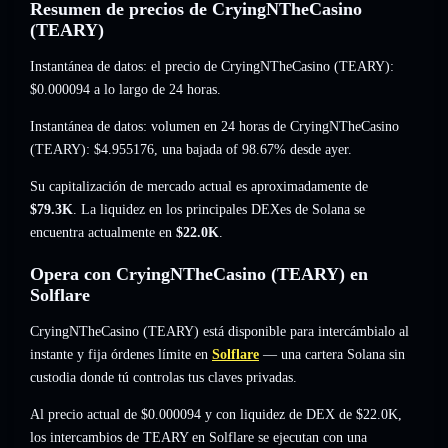
Resumen de precios de CryingNTheCasino
(TEARY)
Instantánea de datos: el precio de CryingNTheCasino (TEARY):
$0.000094
a lo largo de 24 horas.
Instantánea de datos: volumen en 24 horas de CryingNTheCasino
(TEARY):
$4.955176
,
una bajada of 98.67%
desde ayer.
Su capitalización de mercado actual es aproximadamente de
$79.3K
. La liquidez en los principales DEXes de Solana se
encuentra actualmente en
$22.0K
.
Opera con CryingNTheCasino (TEARY) en
Solflare
CryingNTheCasino (TEARY) está disponible para intercámbialo al
instante y fija órdenes límite en
Solflare
— una cartera Solana sin
custodia donde tú controlas tus claves privadas.
Al precio actual de $0.000094 y con liquidez de DEX de $22.0K,
los intercambios de TEARY en Solflare se ejecutan con una