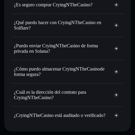
¿Es seguro comprar CryingNTheCasino?
CryingNTheCasino
token verificado
¿Qué puedo hacer con CryingNTheCasino en
Solflare?
CryingNTheCasino
cartera de Solflare
Intercambiar al instante
: operar con TEARY para SOL,
¿Puedo enviar CryingNTheCasino de forma
USDC o miles de otros tokens de Solana con enrutamiento
privada en Solana?
de órdenes inteligente para el mejor precio disponible
cartera de Solflare
agregador de
Establecer órdenes límite
: automatizar las operaciones en
privacidad
¿Cómo puedo almacenar CryingNTheCasinode
tu precio objetivo para TEARY
CryingNTheCasino
forma segura?
Utilizar DCA
: promedio de coste en dólares en TEARY a
lo largo del tiempo
CryingNTheCasino
cartera sin custodia
Solflare
Enviar de forma privada
: transferir TEARY sin vincular
¿Cuál es la dirección del contrato para
públicamente las carteras usando el agregador de privacidad
CryingNTheCasino?
integrado de Solflare
Hacer un seguimiento en tiempo real
: monitorizar el
agregador de privacidad
CryingNTheCasino
precio, volumen, capitalización de mercado y liquidez de
¿CryingNTheCasino está auditado o verificado?
DbVhWYxBv9jyQdARFbjw7Vktbps9L6f9813JQC8xmoon
TEARY
CryingNTheCasino
verificado
Holdear de forma segura
: almacenar TEARY en una
cartera sin custodia donde tú controla tus claves privadas
TEARY
cartera Solflare