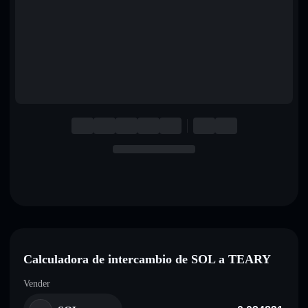
English
Deutsch
Italiano
Português
Español
Calculadora de intercambio de SOL a TEARY
Vender