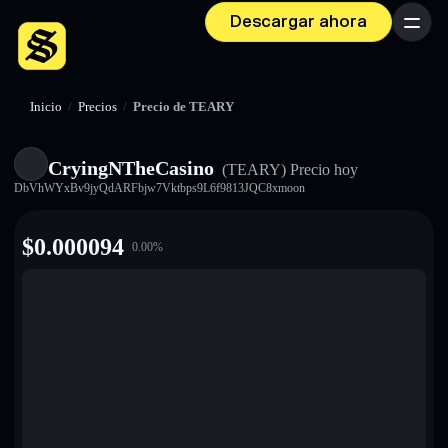
Descargar ahora
Menú
Inicio
/
Precios
/
Precio de TEARY
CryingNTheCasino
(TEARY)
Precio hoy
DbVhWYxBv9jyQdARFbjw7Vktbps9L6f9813JQC8xmoon
$
0.000094
0.00
%