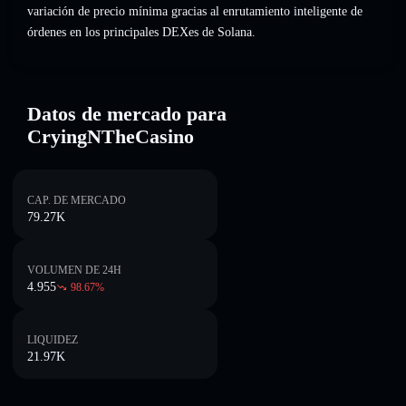
variación de precio mínima gracias al enrutamiento inteligente de
órdenes en los principales DEXes de Solana.
Datos de mercado para
CryingNTheCasino
CAP. DE MERCADO
79.27K
VOLUMEN DE 24H
4.955
98.67
%
LIQUIDEZ
21.97K