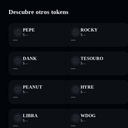
Descubre otros tokens
PEPE
ROCKY
$—
$—
—
—
DANK
TESOURO
$—
$—
—
—
PEANUT
HYRE
$—
$—
—
—
LIBRA
WDOG
$—
$—
—
—