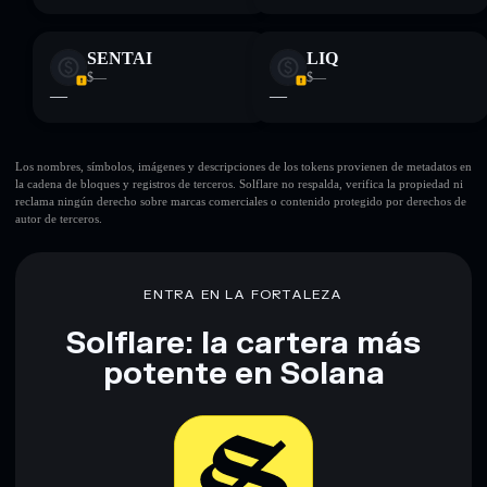
SENTAI
LIQ
$—
$—
—
—
Los nombres, símbolos, imágenes y descripciones de los tokens provienen de metadatos en
la cadena de bloques y registros de terceros. Solflare no respalda, verifica la propiedad ni
reclama ningún derecho sobre marcas comerciales o contenido protegido por derechos de
autor de terceros.
ENTRA EN LA FORTALEZA
Solflare: la cartera más
potente en Solana