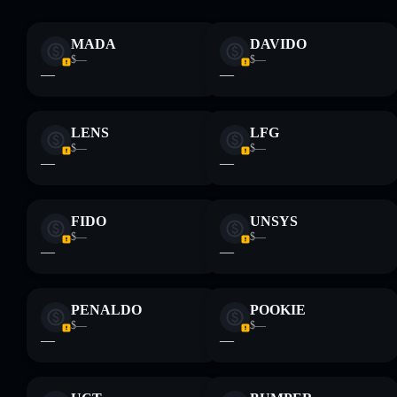
Descargo de responsabilidad: Esta información tiene
únicamente fines educativos y no constituye asesoramiento
MADA
DAVIDO
financiero. Investiga siempre por tu cuenta. Datos
$—
$—
proporcionados por rugcheck.xyz.
—
—
LENS
LFG
$—
$—
—
—
FIDO
UNSYS
$—
$—
—
—
PENALDO
POOKIE
$—
$—
—
—