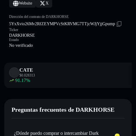
Website
X
Dirección del contrato de DARKHORSE
5YxXvio26Mv2RfZEYMPVcStKRVMG7TTjcWJjYjjGpump
Ticker
DARKHORSE
Estado
No verificado
CATE
$
0.028313
91.17
%
Preguntas frecuentes de DARKHORSE
¿Dónde puedo comprar o intercambiar Dark