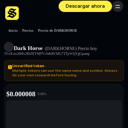
Descargar ahora
Menú
Inicio
/
Precios
/
Precio de DARKHORSE
Dark Horse
(DARKHORSE)
Precio hoy
5YxXvio26Mv2RfZEYMPVcStKRVMG7TTjcWJjYjjGpump
Unverified token
Multiple tokens can use the same name and symbol. Always
do your own research before buying.
$
0.000008
0.00
%