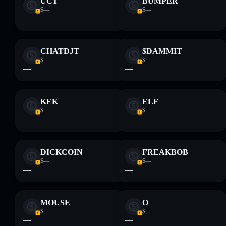
UCT
BUMPER
$—
$—
—
—
CHATDJT
$DAMMIT
$—
$—
—
—
KEK
ELF
$—
$—
—
—
DICKCOIN
FREAKBOB
$—
$—
—
—
MOUSE
O
$—
$—
—
—