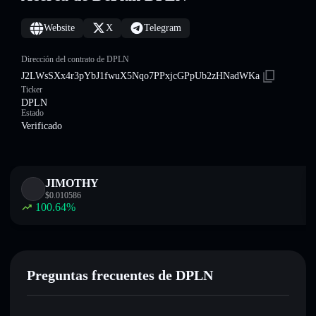
Website
X
Telegram
Dirección del contrato de DPLN
J2LWsSXx4r3pYbJ1fwuX5Nqo7PPxjcGPpUb2zHNadWKa
Ticker
DPLN
Estado
Verificado
JIMOTHY
$
0.010586
100.64
%
Preguntas frecuentes de DPLN