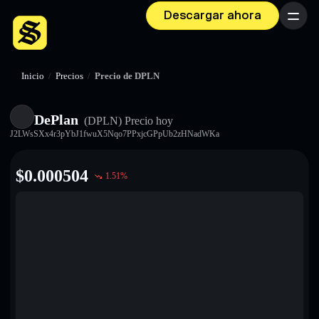
Descargar ahora
Menú
Inicio
/
Precios
/
Precio de DPLN
DePlan
(DPLN)
Precio hoy
J2LWsSXx4r3pYbJ1fwuX5Nqo7PPxjcGPpUb2zHNadWKa
$
0.000504
1.51
%