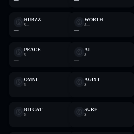
HUBZZ
WORTH
$—
$—
—
—
PEACE
AI
$—
$—
—
—
OMNI
AGIXT
$—
$—
—
—
BITCAT
SURF
$—
$—
—
—