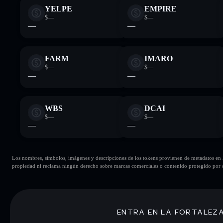
YELPE
EMPIRE
$—
$—
—
—
FARM
IMARO
$—
$—
—
—
WBS
DCAI
$—
$—
—
—
Los nombres, símbolos, imágenes y descripciones de los tokens provienen de metadatos en la 
propiedad ni reclama ningún derecho sobre marcas comerciales o contenido protegido por d
ENTRA EN LA FORTALEZ