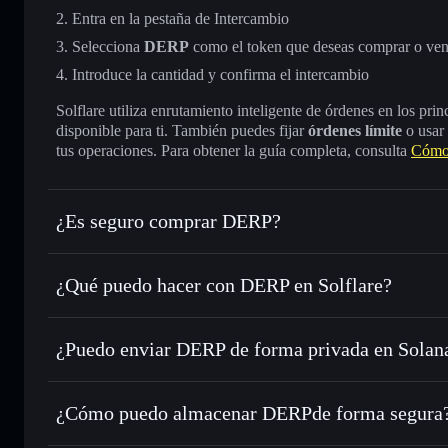
Entra en la pestaña de Intercambio
Selecciona
DERP
como el token que deseas comprar o ve
Introduce la cantidad y confirma el intercambio
Solflare utiliza enrutamiento inteligente de órdenes en los pr
disponible para ti. También puedes fijar
órdenes límite
o usar
tus operaciones. Para obtener la guía completa, consulta
Cómo
¿Es seguro comprar DERP?
DERP
token verificado
¿Qué puedo hacer con DERP en Solflare?
DERP
cartera de Solflare
¿Puedo enviar DERP de forma privada en Solan
Intercambiar al instante
: operar con DERP para SOL, USD
de órdenes inteligente para el mejor precio disponible
cartera de Solflare
agregador de privacida
Establecer órdenes límite
: automatizar las operaciones en
¿Cómo puedo almacenar DERPde forma segura
Utilizar DCA
: promedio de coste en dólares en DERP a lo 
DERP
carter