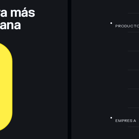
era más
lana
PRODUCT
EMPRESA