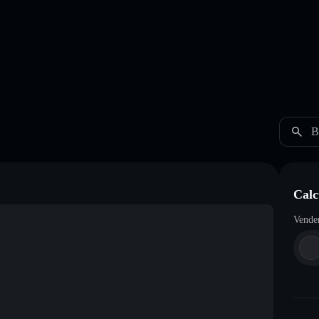
B
Calc
Vende