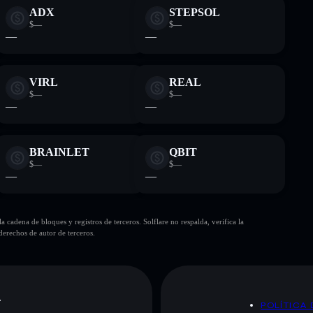
ADX
STEPSOL
$—
$—
—
—
VIRL
REAL
$—
$—
—
—
BRAINLET
QBIT
$—
$—
—
—
cadena de bloques y registros de terceros. Solflare no respalda, verifica la
erechos de autor de terceros.
A
POLÍTICA 