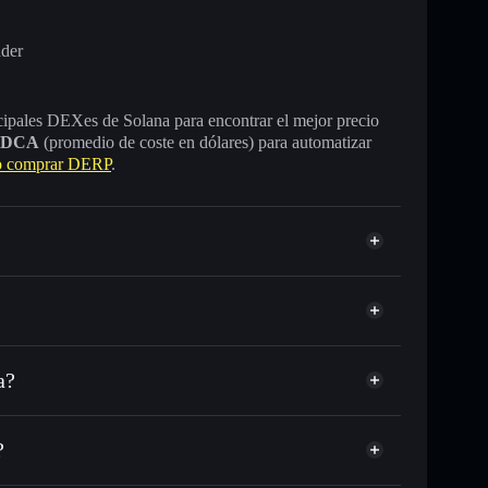
nder
incipales DEXes de Solana para encontrar el mejor precio
DCA
(promedio de coste en dólares) para automatizar
 comprar DERP
.
a?
C o miles de otros tokens de Solana con enrutamiento
d
DERP
 tu precio objetivo para DERP
?
largo del tiempo
a sin custodia
Solflare