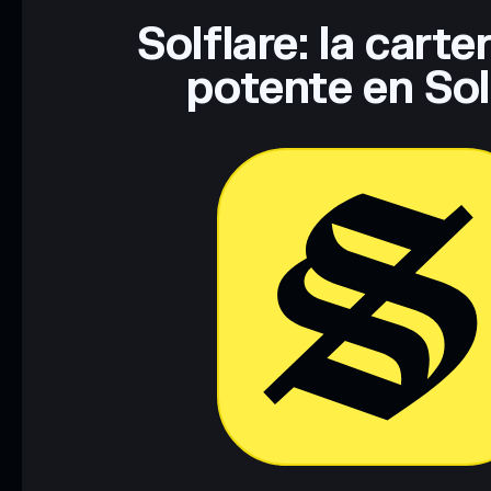
Solflare: la cart
potente en So