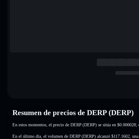
Resumen de precios de DERP (DERP)
En estos momentos, el precio de DERP (DERP) se sitúa en
$0.000028
;
En el último día, el volumen de DERP (DERP) alcanzó
$117.1602
,
una