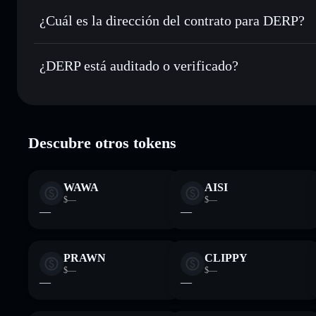
Enviar de forma privada
: transferir DERP sin vincular p
integrado de Solflare
¿Cuál es la dirección del contrato para DERP?
Hacer un seguimiento en tiempo real
: monitorizar el pre
DERP
DERP
4DBgRWs63QzBwj71Qxiiz49DUZJi2QgUha7cbadepum
¿DERP está auditado o verificado?
Holdear de forma segura
: almacenar DERP en una cartera 
DERP
verificado
Descubre otros tokens
WAWA
AISI
$—
$—
—
—
PRAWN
CLIPPY
$—
$—
—
—