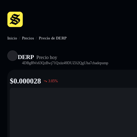
Inicio
/
Precios
/
Precio de DERP
DERP
Precio hoy
4DBgRWs63QzBwj71Qxiiz49DUZJi2QgUha7cbadepump
$
0.000028
3.05
%