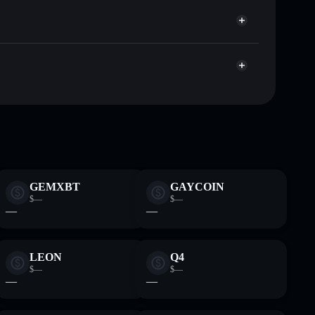
úblicamente las carteras usando el agregador de privacidad
agregador de privacidad
cio, volumen, capitalización de mercado y liquidez de
p
sin custodia donde tú controla tus claves privadas
DERP
cartera Solflare
GEMXBT
GAYCOIN
$—
$—
—
—
LEON
Q4
$—
$—
—
—