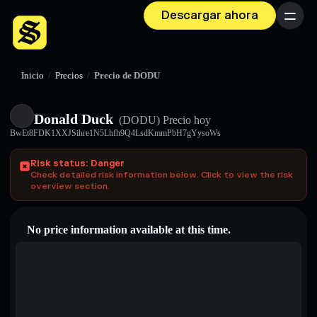
Descargar ahora
Menú
Inicio
/
Precios
/
Precio de DODU
Donald Duck
(DODU)
Precio hoy
BwEt8FDK1XXJSihre1N5Lhfh9Q4LsdKmmPbH7gYysoWs
Risk status: Danger
Check detailed risk information below. Click to view the risk
overview section.
No price information available at this time.