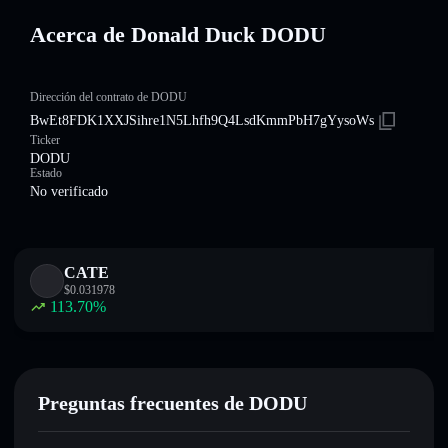
Acerca de Donald Duck DODU
Dirección del contrato de DODU
BwEt8FDK1XXJSihre1N5Lhfh9Q4LsdKmmPbH7gYysoWs
Ticker
DODU
Estado
No verificado
CATE
$
0.031978
113.70
%
Preguntas frecuentes de DODU