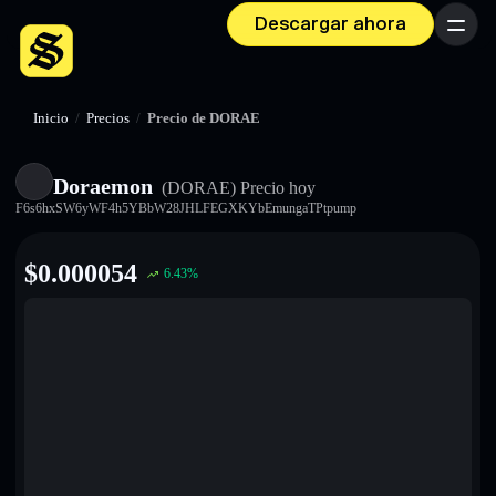
Descargar ahora
Menú
Inicio
/
Precios
/
Precio de DORAE
Doraemon
(DORAE)
Precio hoy
F6s6hxSW6yWF4h5YBbW28JHLFEGXKYbEmungaTPtpump
$
0.000054
6.43
%