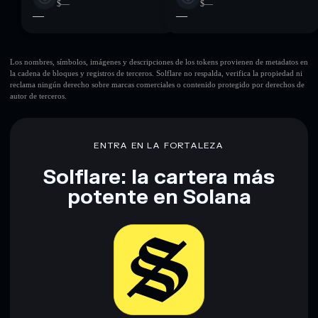
$—
$—
—
—
Los nombres, símbolos, imágenes y descripciones de los tokens provienen de metadatos en
la cadena de bloques y registros de terceros. Solflare no respalda, verifica la propiedad ni
reclama ningún derecho sobre marcas comerciales o contenido protegido por derechos de
autor de terceros.
ENTRA EN LA FORTALEZA
Solflare: la cartera más
potente en Solana
Descargar ahora