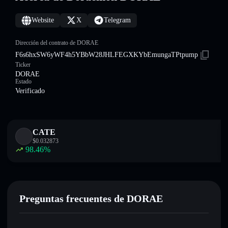
Website
X
Telegram
Dirección del contrato de DORAE
F6s6hxSW6yWF4h5YBbW28JHLFEGXKYbEmungaTPtpump
Ticker
DORAE
Estado
Verificado
CATE
$
0.032873
98.46
%
Preguntas frecuentes de DORAE