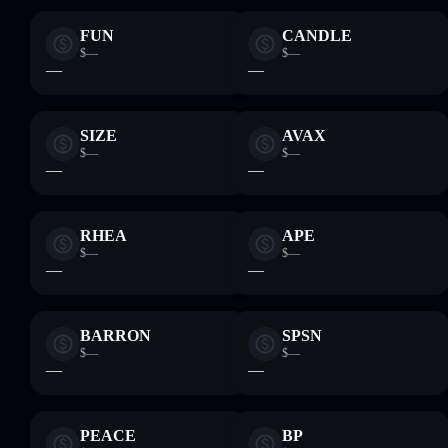
FUN
CANDLE
$—
$—
—
—
SIZE
AVAX
$—
$—
—
—
RHEA
APE
$—
$—
—
—
BARRON
SPSN
$—
$—
—
—
PEACE
BP