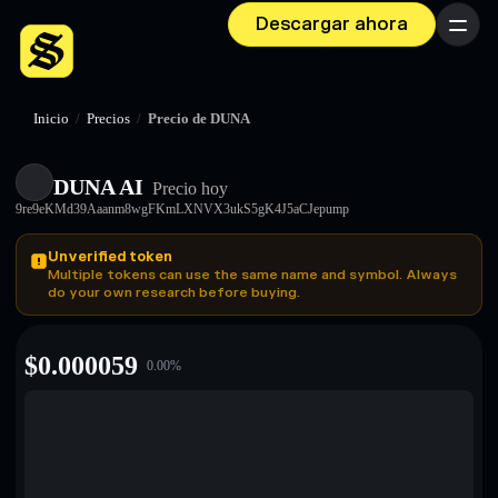
Descargar ahora
Menú
Inicio
/
Precios
/
Precio de DUNA
DUNA AI
Precio hoy
9re9eKMd39Aaanm8wgFKmLXNVX3ukS5gK4J5aCJepump
Unverified token
Multiple tokens can use the same name and symbol. Always
do your own research before buying.
$
0.000059
0.00
%