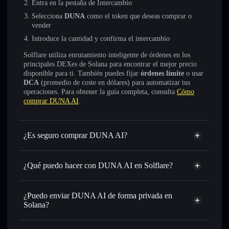
Entra en la pestaña de Intercambio
Selecciona
DUNA
como el token que deseas comprar o
vender
Introduce la cantidad y confirma el intercambio
Solflare utiliza enrutamiento inteligente de órdenes en los
principales DEXes de Solana para encontrar el mejor precio
disponible para ti. También puedes fijar
órdenes límite
o usar
DCA
(promedio de coste en dólares) para automatizar tus
operaciones. Para obtener la guía completa, consulta
Cómo
comprar DUNA AI
.
¿Es seguro comprar DUNA AI?
DUNA AI
no está verificado
¿Qué puedo hacer con DUNA AI en Solflare?
DUNA AI
cartera de Solflare
Intercambiar al instante
: operar con DUNA para SOL,
¿Puedo enviar DUNA AI de forma privada en
USDC o miles de otros tokens de Solana con enrutamiento
Solana?
de órdenes inteligente para el mejor precio disponible
agregador de privacidad
Establecer órdenes límite
: automatizar las operaciones en