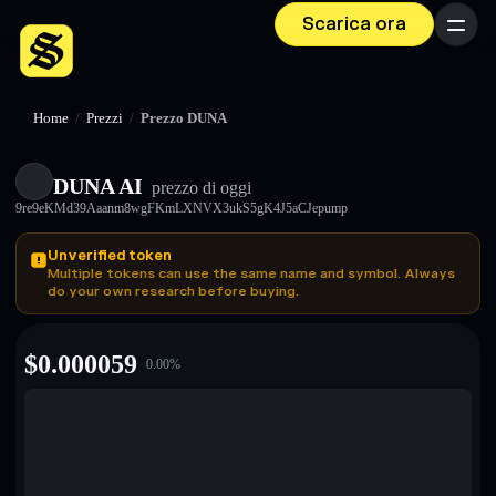
Scarica ora
Menu
Home
/
Prezzi
/
Prezzo DUNA
DUNA AI
prezzo di oggi
9re9eKMd39Aaanm8wgFKmLXNVX3ukS5gK4J5aCJepump
Unverified token
Multiple tokens can use the same name and symbol. Always
do your own research before buying.
$
0.000059
0.00
%