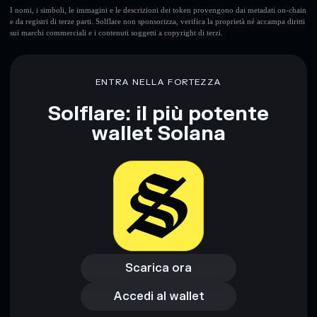
I nomi, i simboli, le immagini e le descrizioni dei token provengono dai metadati on-chain
e da registri di terze parti. Solflare non sponsorizza, verifica la proprietà né accampa diritti
sui marchi commerciali e i contenuti soggetti a copyright di terzi.
ENTRA NELLA FORTEZZA
Solflare: il più potente
wallet Solana
Scarica ora
Accedi al wallet
Scarica ora
Accedi al wallet