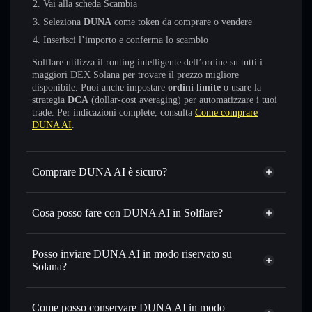
Vai alla scheda Scambia
Seleziona
DUNA
come token da comprare o vendere
Inserisci l’importo e conferma lo scambio
Solflare utilizza il routing intelligente dell’ordine su tutti i
maggiori DEX Solana per trovare il prezzo migliore
disponibile. Puoi anche impostare
ordini limite
o usare la
strategia
DCA
(dollar-cost averaging) per automatizzare i tuoi
trade. Per indicazioni complete, consulta
Come comprare
DUNA AI
.
Comprare DUNA AI è sicuro?
DUNA AI
non è verificato
Cosa posso fare con DUNA AI in Solflare?
DUNA AI
wallet Solflare
Scambiare istantaneamente
— scambia DUNA in SOL,
Posso inviare DUNA AI in modo riservato su
USDC o in migliaia di altri token Solana al prezzo migliore
Solana?
con il routing intelligente dell’ordine
Aggregatore di privacy
Impostare ordini limite
— automatizza i tuoi trade al
Come posso conservare DUNA AI in modo
prezzo desiderato di DUNA