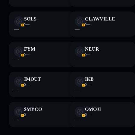
SOLS
CLAWVILLE
$—
$—
—
—
FYM
NEUR
$—
$—
—
—
IMOUT
IKB
$—
$—
—
—
$MYCO
OMOJI
$—
$—
—
—